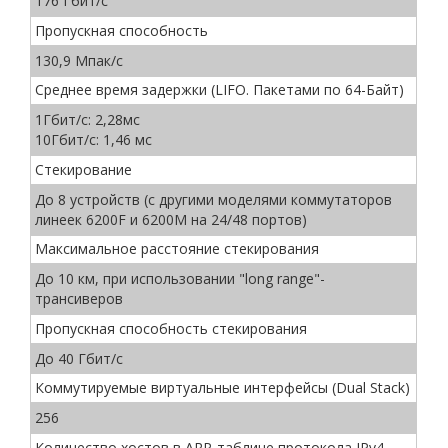
176 Гбит/с
Пропускная способность
130,9 Мпак/с
Среднее время задержки (LIFO. Пакетами по 64-Байт)
1Гбит/с: 2,28мс
10Гбит/с: 1,46 мс
Стекирование
До 8 устройств (с другими моделями коммутаторов
линеек 6200F и 6200M на 24/48 портов)
Максимальное расстояние стекирования
До 10 км, при использовании "long range"-
трансиверов
Пропускная способность стекирования
До 40 Гбит/с
Коммутируемые виртуальные интерфейсы (Dual Stack)
256
Количество хостов в ARP-таблице протокола IPv4