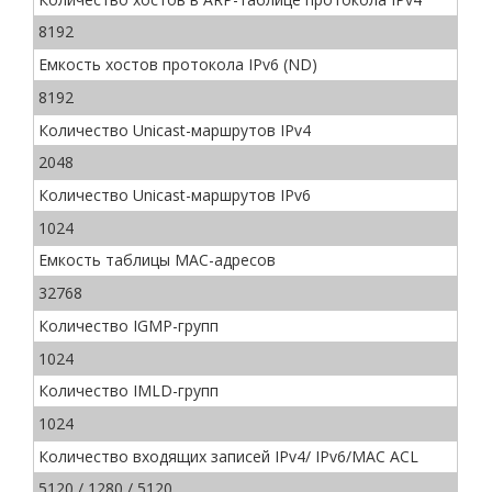
8192
Емкость хостов протокола IPv6 (ND)
8192
Количество Unicast-маршрутов IPv4
2048
Количество Unicast-маршрутов IPv6
1024
Емкость таблицы МАС-адресов
32768
Количество IGMP-групп
1024
Количество IMLD-групп
1024
Количество входящих записей IPv4/ IPv6/MAC ACL
5120 / 1280 / 5120