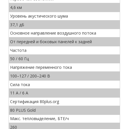
4,6 км
Уровень акустического шума
37,1 дБ
Основное направление воздушного потока
От передней и боковых панелей к задней
Частота
50 / 60 Гц
Напряжение переменного тока
100–127 / 200–240 В
Сила тока
11 A / 6 A
Сертификация 80plus.org
80 PLUS Gold
Макс. тепловыделение, БТЕ/ч
260