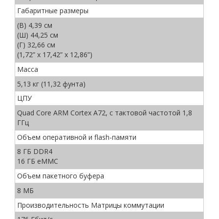
Габаритные размеры
(В) 4,39 см
(Ш) 44,25 см
(Г) 32,66 см
(1,72” x 17,42” x 12,86”)
Масса
5,13 кг (11,32 фунта)
ЦПУ
Quad Core ARM Cortex A72, с тактовой частотой 1,8
ГГц
Объем оперативной и flash-памяти
8 ГБ DDR4
16 ГБ eMMC
Объем пакетного буфера
8 МБ
Производительность Матрицы коммутации