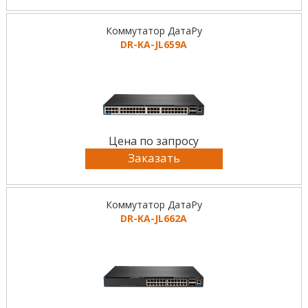
Коммутатор ДатаРу
DR-KА-JL659A
Цена по запросу
Заказать
Коммутатор ДатаРу
DR-KА-JL662A