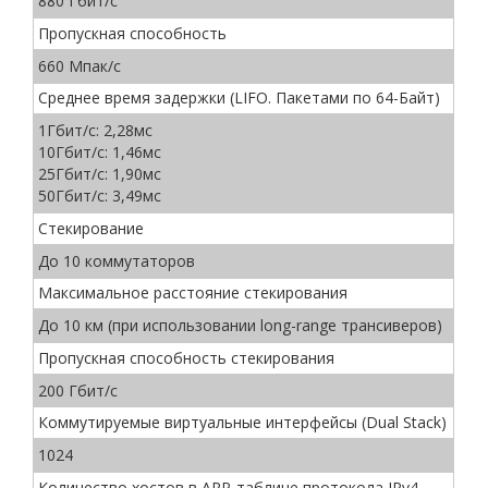
880 Гбит/с
Пропускная способность
660 Мпак/с
Среднее время задержки (LIFO. Пакетами по 64-Байт)
1Гбит/с: 2,28мс
10Гбит/с: 1,46мс
25Гбит/с: 1,90мс
50Гбит/с: 3,49мс
Стекирование
До 10 коммутаторов
Максимальное расстояние стекирования
До 10 км (при использовании long-range трансиверов)
Пропускная способность стекирования
200 Гбит/с
Коммутируемые виртуальные интерфейсы (Dual Stack)
1024
Количество хостов в ARP-таблице протокола IPv4