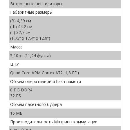
Встроенные вентиляторы
Габаритные размеры
(В) 4,39 см
(Ш) 44,2 см
(Г) 32,7 см
(1,73” x 17,4” x 12,9”)
Масса
5,10 кг (11,24 фунта)
ЦПУ
Quad Core ARM Cortex A72, 1,8 ГГц
Объем оперативной и flash-памяти
8 Г Б DDR4
32 ГБ
Объем пакетного буфера
16 МБ
Производительность Матрицы коммутации