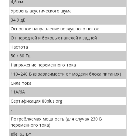
4,6 км
Уровень акустического шума
34,9 дБ
Основное направление воздушного поток
От передней и боковых панелей к задней
Частота
50 / 60 Гц
Напряжение переменного тока
110–240 В (в зависимости от модели блока питания)
Сила тока
11A/6A
Сертификация 80plus.org
-
Потребляемая мощность (для случая 230 В
переменного тока)
Idle: 63 Вт