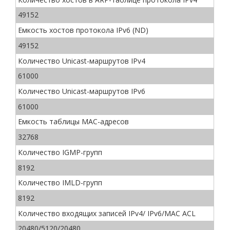
49152
Емкость хостов протокола IPv6 (ND)
49152
Количество Unicast-маршрутов IPv4
61000
Количество Unicast-маршрутов IPv6
61000
Емкость таблицы МАС-адресов
32768
Количество IGMP-групп
8192
Количество IMLD-групп
8192
Количество входящих записей IPv4/ IPv6/MAC ACL
20480/5120/20480