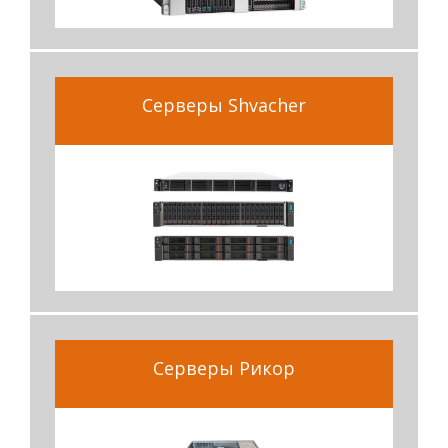
Серверы Shvacher
Серверы Рикор