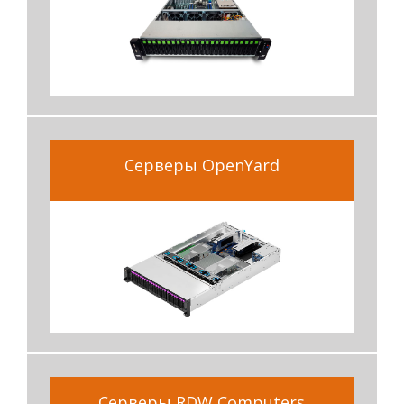
Серверы OpenYard
Серверы RDW Computers