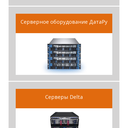
Серверное оборудование ДатаРу
Серверы Delta