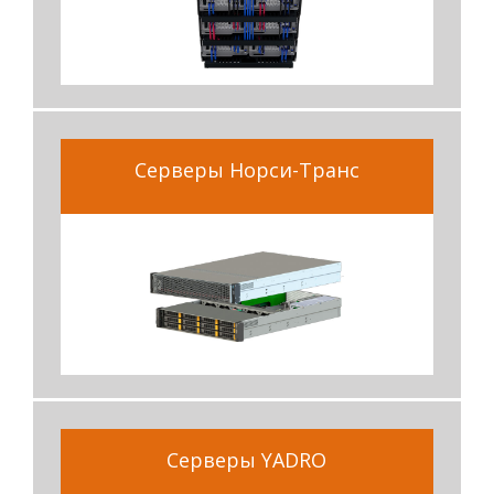
Серверы Норси-Транс
Серверы YADRO