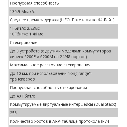
Пропускная способность
130,9 Мпак/с
Среднее время задержки (LIFO. Пакетами по 64-Байт)
1Гбит/с: 2,28мс
10Гбит/с: 1,46 мс
Стекирование
До 8 устройств (с другими моделями коммутаторов
линеек 6200F и 6200M на 24/48 портов)
Максимальное расстояние стекирования
До 10 км, при использовании "long range"-
трансиверов
Пропускная способность стекирования
До 40 Гбит/с
Коммутируемые виртуальные интерфейсы (Dual Stack)
256
Количество хостов в ARP-таблице протокола IPv4