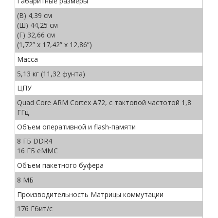
Габаритные размеры
(В) 4,39 см
(Ш) 44,25 см
(Г) 32,66 см
(1,72” x 17,42” x 12,86”)
Масса
5,13 кг (11,32 фунта)
ЦПУ
Quad Core ARM Cortex A72, с тактовой частотой 1,8
ГГц
Объем оперативной и flash-памяти
8 ГБ DDR4
16 ГБ eMMC
Объем пакетного буфера
8 МБ
Производительность Матрицы коммутации
176 Гбит/с