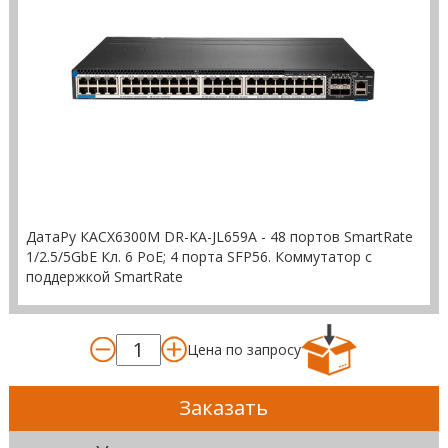
ДатаРу КАСХ6300M DR-KА-JL659A - 48 портов SmartRate
1/2.5/5GbE Кл. 6 PoE; 4 порта SFP56. Коммутатор с
поддержкой SmartRate
Цена по запросу
Заказать