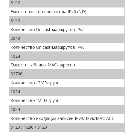
8192
Емкость хостов протокола IPv6 (ND)
8192
Количество Unicast-маршрутов IPv4
2048
Количество Unicast-маршрутов IPv6
1024
Емкость таблицы МАС-адресов
32768
Количество IGMP-групп
1024
Количество IMLD-групп
1024
Количество входящих записей IPv4/ IPv6/MAC ACL
5120 / 1280 / 5120