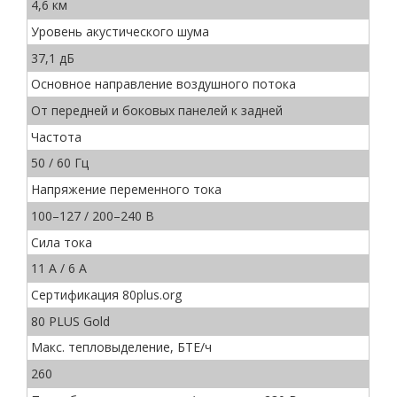
4,6 км
Уровень акустического шума
37,1 дБ
Основное направление воздушного потока
От передней и боковых панелей к задней
Частота
50 / 60 Гц
Напряжение переменного тока
100–127 / 200–240 В
Сила тока
11 A / 6 A
Сертификация 80plus.org
80 PLUS Gold
Макс. тепловыделение, БТЕ/ч
260