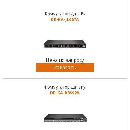
Коммутатор ДатаРу
DR-KА-JL667A
Цена по запросу
Заказать
Коммутатор ДатаРу
DR-KА-R8S92A