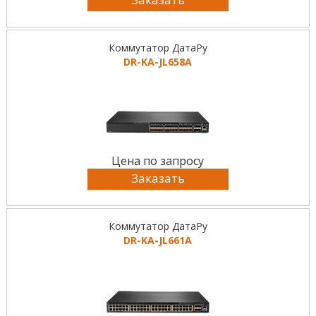
Коммутатор ДатаРу
DR-KА-JL658A
Цена по запросу
Заказать
Коммутатор ДатаРу
DR-KА-JL661A