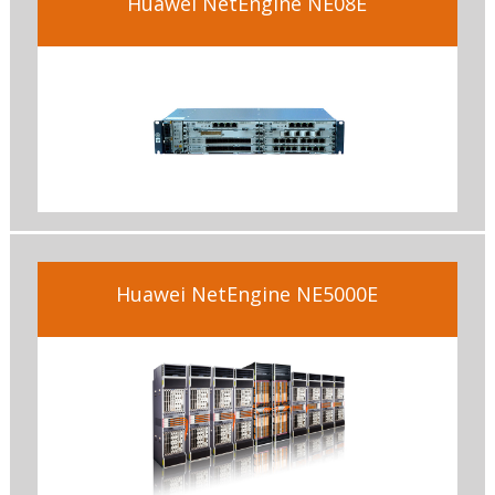
Huawei NetEngine NE08E
Huawei NetEngine NE5000E