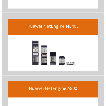
Huawei NetEngine NE40E
Huawei NetEngine A800