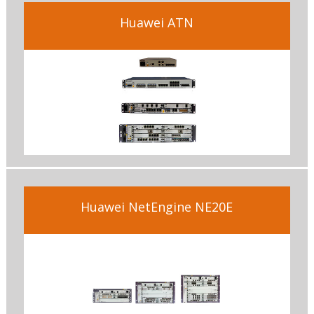
Huawei ATN
Huawei NetEngine NE20E