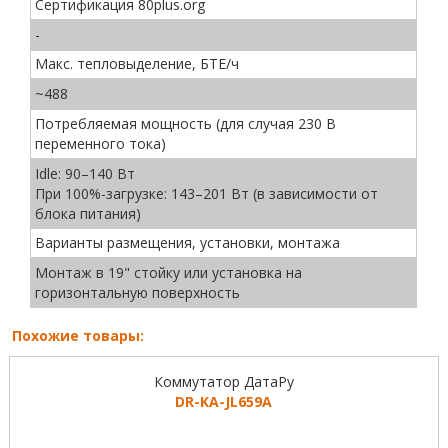
Сертификация 80plus.org
-
Макс. тепловыделение, БТЕ/ч
~488
Потребляемая мощность (для случая 230 В
переменного тока)
Idle: 90–140 Вт
При 100%-загрузке: 143–201 Вт (в зависимости от
блока питания)
Варианты размещения, установки, монтажа
Монтаж в 19" стойку или установка на
горизонтальную поверхность
Похожие товары:
Коммутатор ДатаРу
DR-KА-JL659A