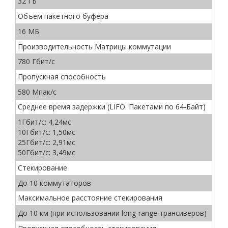
32 ГБ
Объем пакетного буфера
16 МБ
Производительность Матрицы коммутации
780 Гбит/с
Пропускная способность
580 Мпак/с
Среднее время задержки (LIFO. Пакетами по 64-Байт)
1Гбит/с: 4,24мс
10Гбит/с: 1,50мс
25Гбит/с: 2,91мс
50Гбит/с: 3,49мс
Стекирование
До 10 коммутаторов
Максимальное расстояние стекирования
До 10 км (при использовании long-range трансиверов)