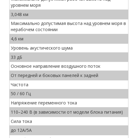
уровнем моря
3,048 км
Максимально допустимая высота над уровнем моря в
нерабочем состоянии
4,6 км
Уровень акустического шума
33 дБ
Основное направление воздушного поток
От передней и боковых панелей к задней
Частота
50 / 60 Гц
Напряжение переменного тока
110–240 В (в зависимости от модели блока питания)
Сила тока
до 12A/5A