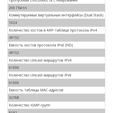
Пропускная способность стекирования
200 Гбит/с
Коммутируемые виртуальные интерфейсы (Dual Stack)
1024
Количество хостов в ARP-таблице протокола IPv4
49152
Емкость хостов протокола IPv6 (ND)
49152
Количество Unicast-маршрутов IPv4
61000
Количество Unicast-маршрутов IPv6
61000
Емкость таблицы МАС-адресов
32768
Количество IGMP-групп
8192