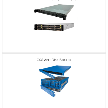
СХД AeroDisk Восток