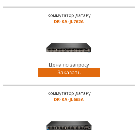
Коммутатор ДатаРу
DR-KА-JL762A
Цена по запросу
Заказать
Коммутатор ДатаРу
DR-KА-JL665A