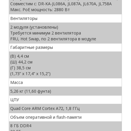
Совместим с: DR-KА-JL086A, JL087A, JL670A, JL758A
Макс. PoE мощность: 2880 Вт
Вентиляторы
2 модуля (установлены)
Требуется минимум 2 вентилятора
FRU, Hot Swap, по 2 вентилятора в модуле
Габаритные размеры
(В) 4,4 см
(Ш) 44,2 см
(Г) 38,5 см
(1,73” x 17,4” x 15,2”)
Масса
5,26 кг (11,60 фунта)
ЦПУ
Quad Core ARM Cortex A72, 1,8 ГГц
Объем оперативной и flash-памяти
8 ГБ DDR4