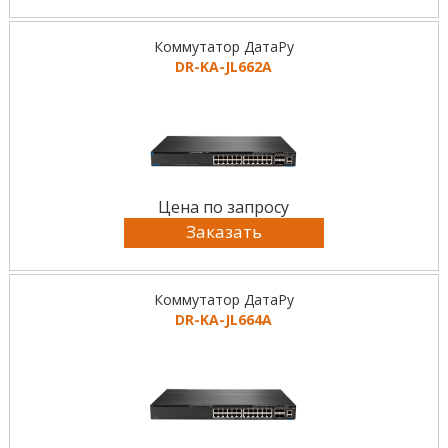
Коммутатор ДатаРу
DR-KА-JL662A
Цена по запросу
Заказать
Коммутатор ДатаРу
DR-KА-JL664A