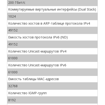
200 Гбит/с
Коммутируемые виртуальные интерфейсы (Dual Stack)
1024
Количество хостов в ARP-таблице протокола IPv4
49152
Емкость хостов протокола IPv6 (ND)
49152
Количество Unicast-маршрутов IPv4
61000
Количество Unicast-маршрутов IPv6
61000
Емкость таблицы МАС-адресов
32768
Количество IGMP-групп
8192