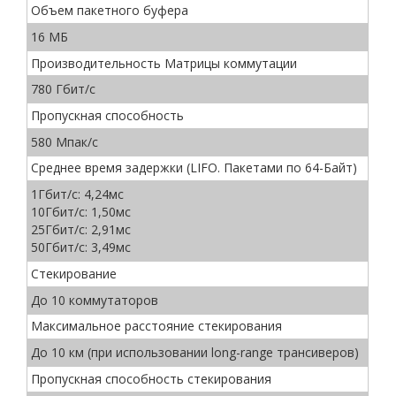
Объем пакетного буфера
16 МБ
Производительность Матрицы коммутации
780 Гбит/с
Пропускная способность
580 Мпак/с
Среднее время задержки (LIFO. Пакетами по 64-Байт)
1Гбит/с: 4,24мс
10Гбит/с: 1,50мс
25Гбит/с: 2,91мс
50Гбит/с: 3,49мс
Стекирование
До 10 коммутаторов
Максимальное расстояние стекирования
До 10 км (при использовании long-range трансиверов)
Пропускная способность стекирования