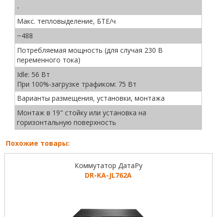
-
Макс. тепловыделение, БТЕ/ч
~488
Потребляемая мощность (для случая 230 В
переменного тока)
Idle: 56 Вт
При 100%-загрузке трафиком: 75 Вт
Варианты размещения, установки, монтажа
Монтаж в 19" стойку или установка на
горизонтальную поверхность
Похожие товары:
Коммутатор ДатаРу
DR-KА-JL762A