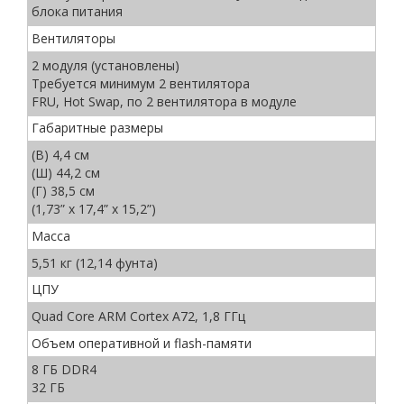
блока питания
Вентиляторы
2 модуля (установлены)
Требуется минимум 2 вентилятора
FRU, Hot Swap, по 2 вентилятора в модуле
Габаритные размеры
(В) 4,4 см
(Ш) 44,2 см
(Г) 38,5 см
(1,73” x 17,4” x 15,2”)
Масса
5,51 кг (12,14 фунта)
ЦПУ
Quad Core ARM Cortex A72, 1,8 ГГц
Объем оперативной и flash-памяти
8 ГБ DDR4
32 ГБ