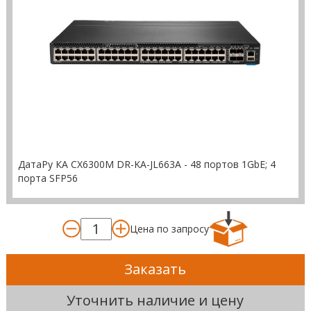
ДатаРу КА СХ6300M DR-KА-JL663A - 48 портов 1GbE; 4
порта SFP56
Цена по запросу
Заказать
Уточнить наличие и цену