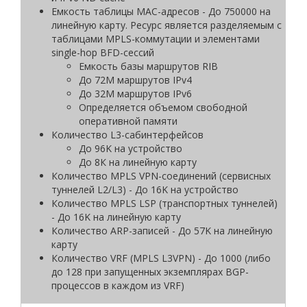
Емкость таблицы MAC-адресов - До 750000 на
линейную карту. Ресурс является разделяемым с
таблицами MPLS-коммутации и элементами
single-hop BFD-сессий
Емкость базы маршрутов RIB
До 72M маршрутов IPv4
До 32M маршрутов IPv6
Определяется объемом свободной
оперативной памяти
Количество L3-сабинтерфейсов
До 96K на устройство
До 8К на линейную карту
Количество MPLS VPN-соединений (сервисных
туннелей L2/L3) - До 16K на устройство
Количество MPLS LSP (транспортных туннелей)
- До 16K на линейную карту
Количество ARP-записей - До 57K на линейную
карту
Количество VRF (MPLS L3VPN) - До 1000 (либо
до 128 при запущенных экземплярах BGP-
процессов в каждом из VRF)