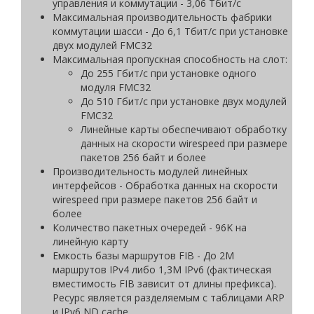
управления и коммутации - 3,06 Тбит/с
Максимальная производительность фабрики
коммутации шасси - До 6,1 Тбит/с при установке
двух модулей FMC32
Максимальная пропускная способность на слот:
До 255 Гбит/с при установке одного
модуля FMC32
До 510 Гбит/с при установке двух модулей
FMC32
Линейные карты обеспечивают обработку
данных на скорости wirespeed при размере
пакетов 256 байт и более
Производительность модулей линейных
интерфейсов - Обработка данных на скорости
wirespeed при размере пакетов 256 байт и
более
Количество пакетных очередей - 96K на
линейную карту
Емкость базы маршрутов FIB - До 2M
маршрутов IPv4 либо 1,3M IPv6 (фактическая
вместимость FIB зависит от длины префикса).
Ресурс является разделяемым с таблицами ARP
и IPv6 ND cache