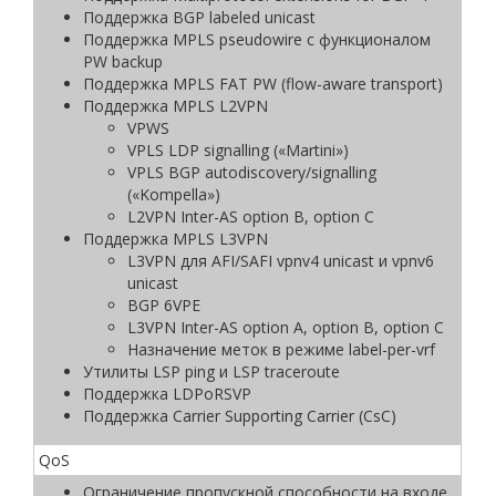
Поддержка BGP labeled unicast
Поддержка MPLS pseudowire с функционалом
PW backup
Поддержка MPLS FAT PW (flow-aware transport)
Поддержка MPLS L2VPN
VPWS
VPLS LDP signalling («Martini»)
VPLS BGP autodiscovery/signalling
(«Kompella»)
L2VPN Inter-AS option B, option C
Поддержка MPLS L3VPN
L3VPN для AFI/SAFI vpnv4 unicast и vpnv6
unicast
BGP 6VPE
L3VPN Inter-AS option A, option B, option C
Назначение меток в режиме label-per-vrf
Утилиты LSP ping и LSP traceroute
Поддержка LDPoRSVP
Поддержка Carrier Supporting Carrier (CsC)
QoS
Ограничение пропускной способности на входе