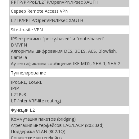
PPTP/PPPoE/L2TP/OpenVPN/IPsec XAUTH
Сервер Remote Access VPN
L2TP/PPTP/OpenVPN/IPsec XAUTH
Site-to-site VPN
IPSec: режимы "policy-based" и "route-based"
DMVPN
Алгоритмы шифрования DES, 3DES, AES, Blowfish,
Camelia
Аутентификация сообщений IKE MD5, SHA-1, SHA-2
Туннелирование
IPoGRE, EoGRE
IPIP
L2TPv3
LT (inter VRF-lite routing)
Функции L2
Коммутация пакетов (bridging)
Агрегация интерфейсов LAG/LACP (802.3ad)
Поддержка VLAN (802.1Q)
Логические интерфейсы