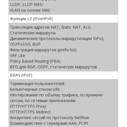
LLDP, LLDP MED
VLAN на основе MAC
Функции L3 (IPv4/IPv6)
Трансляция адресов NAT, Static NAT, ALG
Статические маршруты
Динамические протоколы маршрутизации RIPv2,
OSPFv2/v3, BGP
Фильтрация маршрутов (prefix list)
VRF Lite
Policy Based Routing (PBR)
BFD для BGP, OSPF, статических маршрутов
BRAS (IPoE)
Терминация пользователей
Белые/черные списки URL
Квотирование по объёму трафика, по времени
сессии, по сетевым приложениям
HTTP/HTTPS Proxy
HTTP/HTTPS Redirect
Аккаунтинг сессий по протоколу Netflow
Взаимодействие с серверами ААА, PCRF