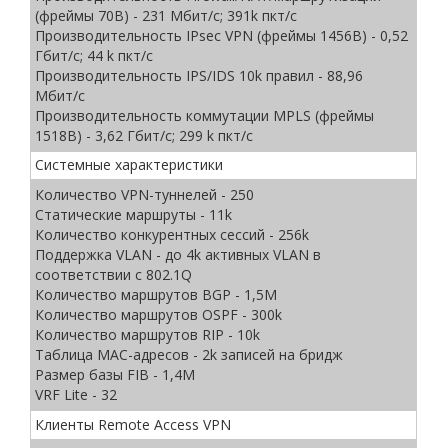
(фреймы 70B) - 231 Мбит/c; 391k пкт/c
Производительность IPsec VPN (фреймы 1456B) - 0,52
Гбит/c; 44 k пкт/с
Производительность IPS/IDS 10k правил - 88,96
Мбит/c
Производительность коммутации MPLS (фреймы
1518B) - 3,62 Гбит/c; 299 k пкт/c
Системные характеристики
Количество VPN-туннелей - 250
Статические маршруты - 11k
Количество конкурентных сессий - 256k
Поддержка VLAN - до 4k активных VLAN в
соответствии с 802.1Q
Количество маршрутов BGP - 1,5M
Количество маршрутов OSPF - 300k
Количество маршрутов RIP - 10k
Таблица MAC-адресов - 2k записей на бридж
Размер базы FIB - 1,4M
VRF Lite - 32
Клиенты Remote Access VPN