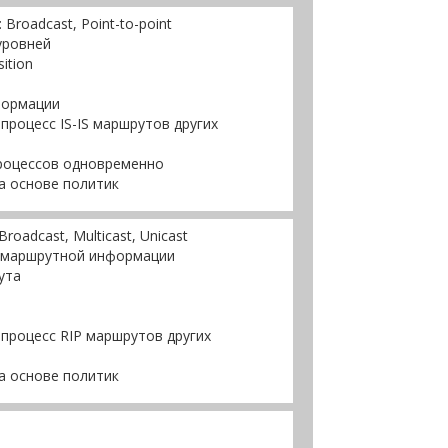
Broadcast, Point-to-point
уровней
sition
формации
процесс IS-IS маршрутов других
процессов одновременно
а основе политик
roadcast, Multicast, Unicast
 маршрутной информации
ута
 процесс RIP маршрутов других
а основе политик