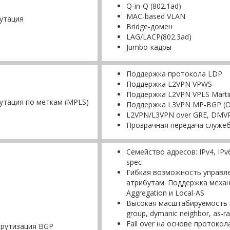
Q-in-Q (802.1ad)
MAC-based VLAN
утация
Bridge-домен
LAG/LACP(802.3ad)
Jumbo-кадры
Поддержка протокола LDP
Поддержка L2VPN VPWS
Поддержка L2VPN VPLS Marti
утация по меткам (MPLS)
Поддержка L3VPN MP-BGP (Opt
L2VPN/L3VPN over GRE, DMV
Прозрачная передача служе
Семейство адресов: IPv4, IPv6
spec
Гибкая возможность управл
атрибутам. Поддержка механи
Aggregation и Local-AS
Высокая маcштабируемость и
group, dymanic neighbor, as-ra
Fall over на основе протокола
рутизация BGP