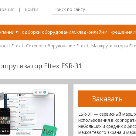
трация
|
Войти
мпании
Подборки оборудования
Склад-онлайн
ИТ-решения
И
лог
Eltex
Сетевое оборудование Eltex
Маршрутизаторы Elte
шрутизатор Eltex ESR-31
Заказать
ESR-31 — сервисный маршр
использования в корпорати
небольших и средних офис
межсетевого экрана и мар