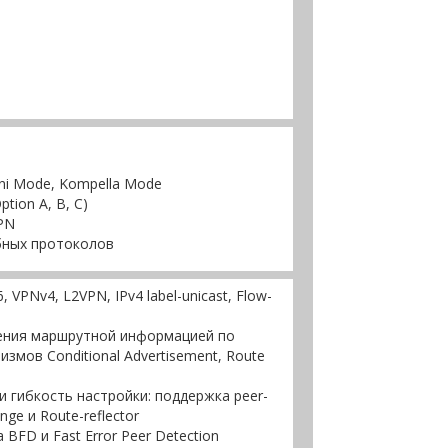
ni Mode, Kompella Mode
ion A, B, C)
PN
бных протоколов
, VPNv4, L2VPN, IPv4 label-unicast, Flow-
ения маршрутной информацией по
змов Сonditional Advertisement, Route
 гибкость настройки: поддержка peer-
nge и Route-reflector
 BFD и Fast Error Peer Detection