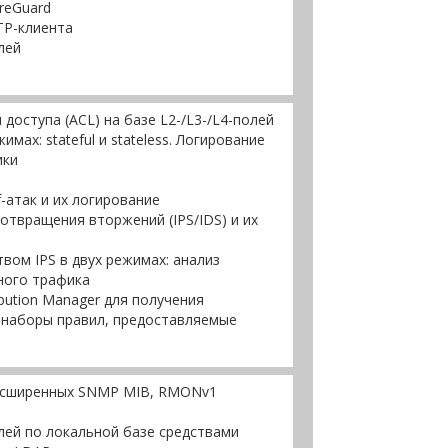
ireGuard
TP-клиента
лей
доступа (ACL) на базе L2-/L3-/L4-полей
жимах: stateful и stateless. Логирование
ики
-атак и их логирование
отвращения вторжений (IPS/IDS) и их
вом IPS в двух режимах: анализ
ного трафика
ibution Manager для получения
 наборы правил, предоставляемые
асширенных SNMP MIB, RMONv1
ей по локальной базе средствами