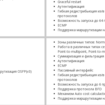
Graceful restart
Аутентификация
Гибкая редистрибьюция из/в
протоколов
Возможность запуска до 64
ECMP
Поддержка маршрутизации н
Зоны различных типов: Normal,
Работа в различных типах сет
Point-to-multipoint, Point-to-
Суммаризация и фильтрация
Аутентификация
ECMP
Пассивный интерфейс
рутизация OSFP(v3)
Гибкая редистрибьюция из/в
протоколов
Возможность запуска до 6 
Поддержка протокола BFD
Механизм Auto cost calculacti
Поддержка маршрутизации н