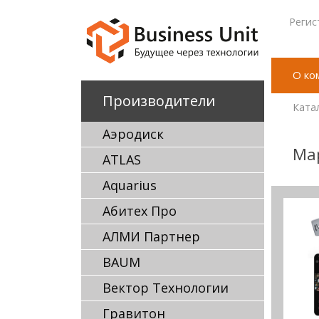
Регис
О ко
Производители
Ката
Аэродиск
Мар
ATLAS
Aquarius
Абитех Про
АЛМИ Партнер
BAUM
Вектор Технологии
Гравитон