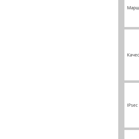
Маршр
Качес
IPsec