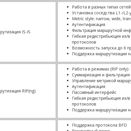
Работа в разных типах сетей: 
Установка соседcтва L1-/L2-
Мetric style: narrow, wide, tran
Аутентификация
Фильтрация маршрутной ин
утизация IS-IS
Гибкая редистрибьюция из/в 
протоколов
Возможность запуска до 6 
Поддержка маршрутизации н
Работа в режимах (RIP only): B
Суммаризация и фильтрация
Управление метрикой маршр
Аутентификация
утизация RIP(ng)
Пассивный интерфейс
Гибкая редистрибьюция из/в
протоколов
Поддержка маршрутизации н
Поддержка протокола BFD
Рекурсивный поиск