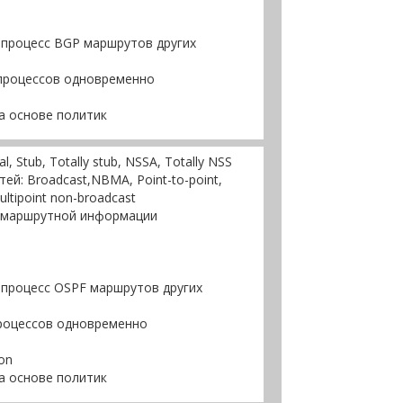
 процесс BGP маршрутов других
 процессов одновременно
а основе политик
 Stub, Totally stub, NSSA, Totally NSS
ей: Broadcast,NBMA, Point-to-point,
multipoint non-broadcast
 маршрутной информации
 процесс OSPF маршрутов других
процессов одновременно
on
а основе политик