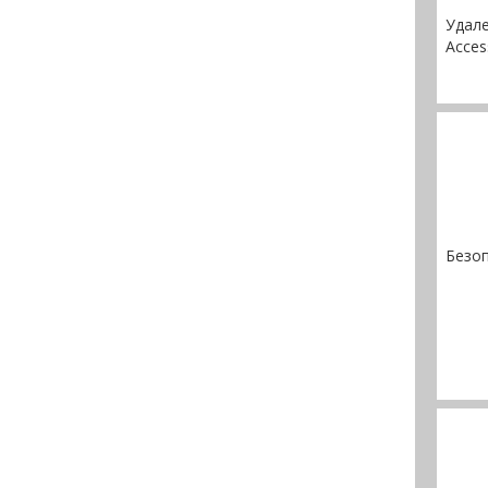
Удале
Acces
Безо