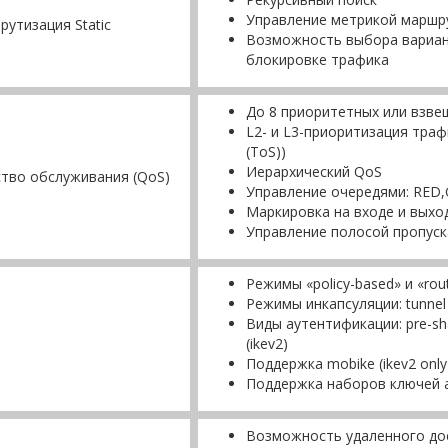
Управление метрикой маршр
утизация Static
Возможность выбора вариан
блокировке трафика
До 8 приоритетных или взве
L2- и L3-приоритизация трафи
(ToS))
Иерархический QоS
тво обслуживания (QoS)
Управление очередями: RED
Маркировка на входе и выхо
Управление полосой пропускан
Режимы «policy-based» и «rou
Режимы инкапсуляции: tunnel 
Виды аутентификации: pre-share
(ikev2)
Поддержка mobike (ikev2 only
Поддержка наборов ключей ау
Возможность удаленного дос