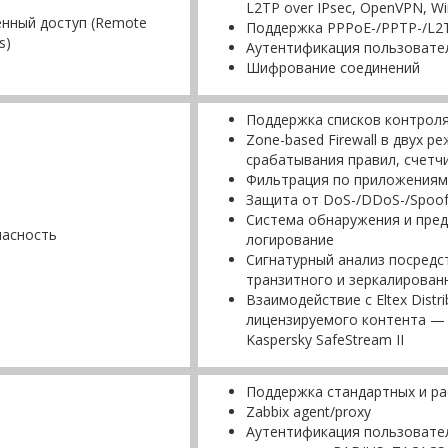
L2TP over IPsec, OpenVPN, W
нный доступ (Remote
Поддержка PPPoE-/PPTP-/L2
s)
Аутентификация пользовате
Шифрование соединений
Поддержка списков контроля 
Zone-based Firewall в двух ре
срабатывания правил, счетч
Фильтрация по приложениям
Защита от DoS-/DDoS-/Spoof
Система обнаружения и пред
пасность
логирование
Сигнатурный анализ посредст
транзитного и зеркалирован
Взаимодействие с Eltex Distr
лицензируемого контента —
Kaspersky SafeStream II
Поддержка стандартных и р
Zabbix agent/proxy
Аутентификация пользовател