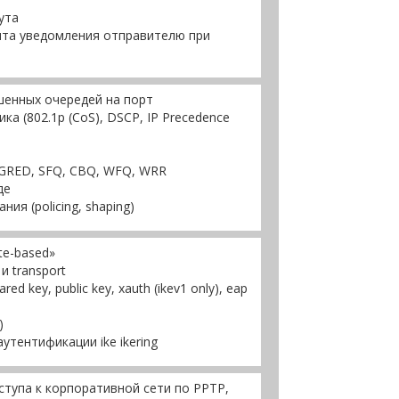
ута
та уведомления отправителю при
шенных очередей на порт
ка (802.1p (CoS), DSCP, IP Precedence
,GRED, SFQ, CBQ, WFQ, WRR
де
ия (policing, shaping)
te-based»
и transport
d key, public key, xauth (ikev1 only), eap
)
тентификации ike ikering
тупа к корпоративной сети по PPTP,