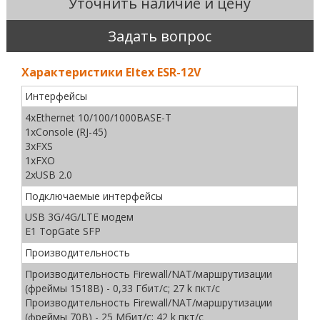
Уточнить наличие и цену
Задать вопрос
Характеристики Eltex ESR-12V
Интерфейсы
4хEthernet 10/100/1000BASE-T
1xConsole (RJ-45)
3xFXS
1xFXO
2хUSB 2.0
Подключаемые интерфейсы
USB 3G/4G/LTE модем
E1 TopGate SFP
Производительность
Производительность Firewall/NAT/маршрутизации
(фреймы 1518B) - 0,33 Гбит/c; 27 k пкт/с
Производительность Firewall/NAT/маршрутизации
(фреймы 70B) - 25 Мбит/c; 42 k пкт/c