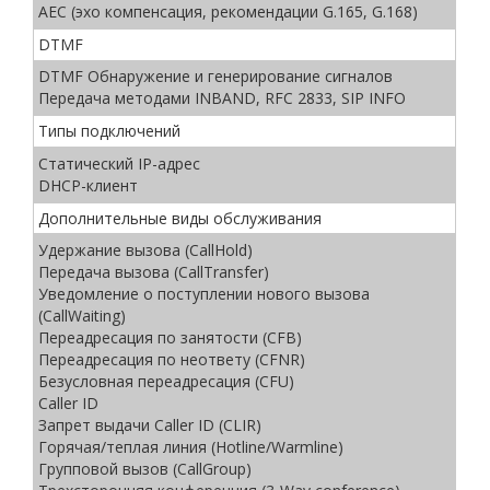
AEC (эхо компенсация, рекомендации G.165, G.168)
DTMF
DTMF Обнаружение и генерирование сигналов
Передача методами INBAND, RFC 2833, SIP INFO
Типы подключений
Статический IP-адрес
DHCP-клиент
Дополнительные виды обслуживания
Удержание вызова (CallHold)
Передача вызова (CallTransfer)
Уведомление о поступлении нового вызова
(CallWaiting)
Переадресация по занятости (CFB)
Переадресация по неответу (CFNR)
Безусловная переадресация (CFU)
Caller ID
Запрет выдачи Caller ID (CLIR)
Горячая/теплая линия (Hotline/Warmline)
Групповой вызов (CallGroup)