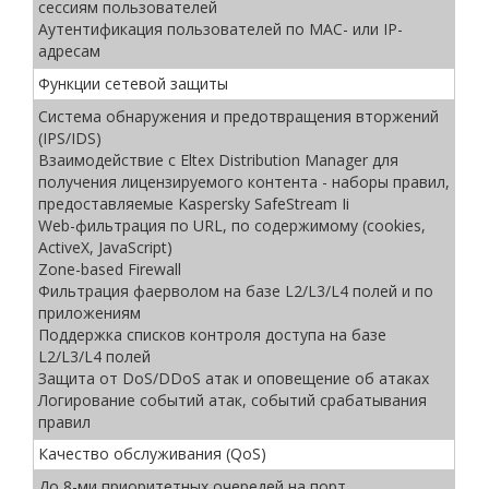
сессиям пользователей
Аутентификация пользователей по MAC- или IP-
адресам
Функции сетевой защиты
Система обнаружения и предотвращения вторжений
(IPS/IDS)
Взаимодействие с Eltex Distribution Manager для
получения лицензируемого контента - наборы правил,
предоставляемые Kaspersky SafeStream Ii
Web-фильтрация по URL, по содержимому (cookies,
ActiveX, JavaScript)
Zone-based Firewall
Фильтрация фаерволом на базе L2/L3/L4 полей и по
приложениям
Поддержка списков контроля доступа на базе
L2/L3/L4 полей
Защита от DoS/DDoS атак и оповещение об атаках
Логирование событий атак, событий срабатывания
правил
Качество обслуживания (QoS)
До 8-ми приоритетных очередей на порт