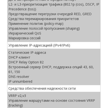
L2- и L3-приоритизация трафика (802.1p (cos), DSCP, IP
Precedence (tos))
Предотвращение перегрузки очередей RED, GRED
Средства перемаркирования приоритетов
Применение политик (policy-map)
Управление полосой пропускания (shaping)
Иерархический QоS
Маркировка сессий
Управление IP-адресацией (IPv4/IPv6)
Статические IP-адреса
DHCP-клиент
DHCP Relay Option 82
Встроенный сервер DHCP, поддержка опций 43, 60,
61, 150
DNS resolver
IP unnumbered
Средства обеспечения надежности сети
VRRP v2,v3
Управление маршрутами на основе состояния VRRP
(tracking)