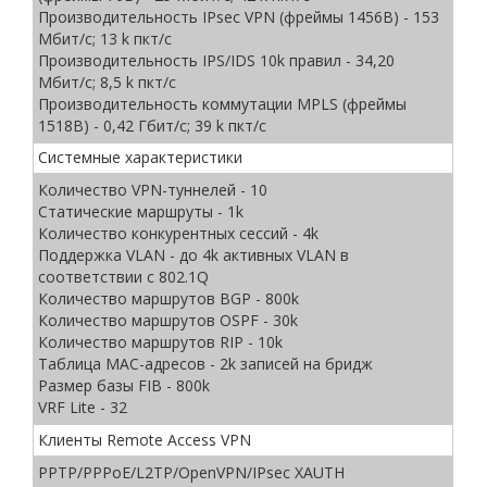
Производительность IPsec VPN (фреймы 1456B) - 153
Мбит/c; 13 k пкт/с
Производительность IPS/IDS 10k правил - 34,20
Мбит/c; 8,5 k пкт/с
Производительность коммутации MPLS (фреймы
1518B) - 0,42 Гбит/c; 39 k пкт/c
Системные характеристики
Количество VPN-туннелей - 10
Статические маршруты - 1k
Количество конкурентных сессий - 4k
Поддержка VLAN - до 4k активных VLAN в
соответствии с 802.1Q
Количество маршрутов BGP - 800k
Количество маршрутов OSPF - 30k
Количество маршрутов RIP - 10k
Таблица MAC-адресов - 2k записей на бридж
Размер базы FIB - 800k
VRF Lite - 32
Клиенты Remote Access VPN
PPTP/PPPoE/L2TP/OpenVPN/IPsec XAUTH