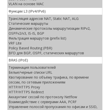
VLAN на основе MAC
Функции L3 (IPv4/IPv6)
Трансляция адресов NAT, Static NAT, ALG
Статические маршруты
Динамические протоколы маршрутизации RIPv2,
OSPFv2/v3, IS-IS, BGP
Фильтрация маршрутов (prefix list)
VRF Lite
Policy Based Routing (PBR)
BFD для BGP, OSPF, статических маршрутов
BRAS (IPoE)
Терминация пользователей
Белые/черные списки URL
Квотирование по объёму трафика, по времени
сессии, по сетевым приложениям
HTTP/HTTPS Proxy
HTTP/HTTPS Redirect
Аккаунтинг сессий по протоколу Netflow
Взаимодействие с серверами ААА, PCRF
Управление полосой пропускания по офисам и SSID,