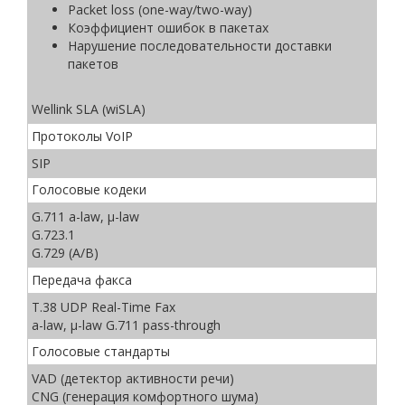
Packet loss (one-way/two-way)
Коэффициент ошибок в пакетах
Нарушение последовательности доставки
пакетов
Wellink SLA (wiSLA)
Протоколы VoIP
SIP
Голосовые кодеки
G.711 a-law, µ-law
G.723.1
G.729 (A/B)
Передача факса
T.38 UDP Real-Time Fax
a-law, µ-law G.711 pass-through
Голосовые стандарты
VAD (детектор активности речи)
CNG (генерация комфортного шума)