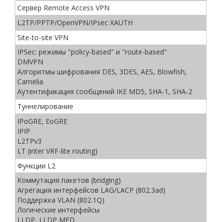
Сервер Remote Access VPN
L2TP/PPTP/OpenVPN/IPsec XAUTH
Site-to-site VPN
IPSec: режимы "policy-based" и "route-based"
DMVPN
Алгоритмы шифрования DES, 3DES, AES, Blowfish,
Camelia
Аутентификация сообщений IKE MD5, SHA-1, SHA-2
Туннелирование
IPoGRE, EoGRE
IPIP
L2TPv3
LT (inter VRF-lite routing)
Функции L2
Коммутация пакетов (bridging)
Агрегация интерфейсов LAG/LACP (802.3ad)
Поддержка VLAN (802.1Q)
Логические интерфейсы
LLDP, LLDP MED