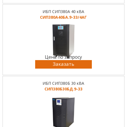
ИБП СИП380А 40 кВА
СИП380А40БА.9-33/4АГ
Цена по запросу
Заказать
ИБП СИП380Б 30 кВА
СИП380Б30БД.9-33