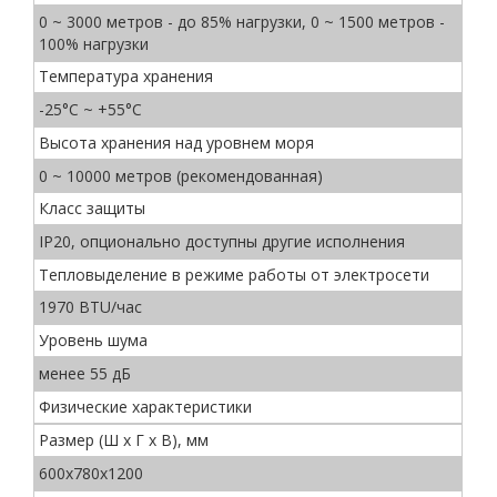
0 ~ 3000 метров - до 85% нагрузки, 0 ~ 1500 метров -
100% нагрузки
Температура хранения
-25°C ~ +55°C
Высота хранения над уровнем моря
0 ~ 10000 метров (рекомендованная)
Класс защиты
IP20, опционально доступны другие исполнения
Тепловыделение в режиме работы от электросети
1970 BTU/час
Уровень шума
менее 55 дБ
Физические характеристики
Размер (Ш х Г х В), мм
600х780х1200