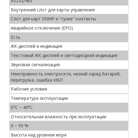
RS232/485
Внутренний слот для карты управления
Cлот для карт SNMP и "сухие" контакты
Аварийное отключение (EPO)
Есть
ЖК-дисплей и индикация
Текстовый ЖК-дисплей и светодиодная индикация
Звуковая сигнализация
Неисправность электросети, низкий заряд батарей,
перегрузка, ошибка ИБП
Рабочие условия
Температура эксплуатации
0°C ~ 40°C
Относительная влажность при эксплуатации
0 ~ 95 %
Высота над уровнем моря