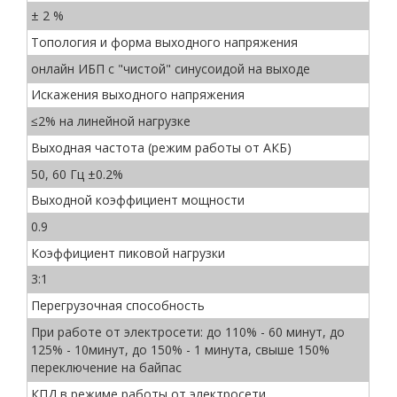
± 2 %
Топология и форма выходного напряжения
онлайн ИБП с "чистой" синусоидой на выходе
Искажения выходного напряжения
≤2% на линейной нагрузке
Выходная частота (режим работы от АКБ)
50, 60 Гц ±0.2%
Выходной коэффициент мощности
0.9
Коэффициент пиковой нагрузки
3:1
Перегрузочная способность
При работе от электросети: до 110% - 60 минут, до
125% - 10минут, до 150% - 1 минута, свыше 150%
переключение на байпас
КПД в режиме работы от электросети