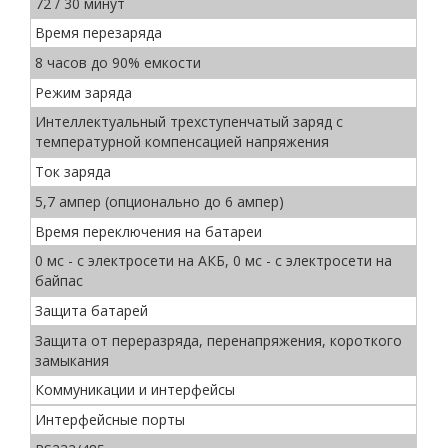
72 / 30 минут
Время перезаряда
8 часов до 90% емкости
Режим заряда
Интеллектуальный трехступенчатый заряд с
температурной компенсацией напряжения
Ток заряда
5,7 ампер (опционально до 6 ампер)
Время переключения на батареи
0 мс - с электросети на АКБ, 0 мс - с электросети на
байпас
Защита батарей
Защита от переразряда, перенапряжения, короткого
замыкания
Коммуникации и интерфейсы
Интерфейсные порты