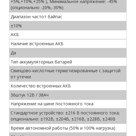
+5%,+10%,+25% ), Минимальное напряжение: -45%
(опционально -20%,-30%)
Диапазон частот байпас
±10%
АКБ
Наличие встроенных АКБ
Да
Тип аккумуляторных батарей
Свинцово-кислотные герметизированные с защитой
от утечки
Количество встроенных АКБ
36штук 12В / 38Ач
Напряжение на шине постоянного тока
Стандартное устройство: ±216 В постоянного тока;
опционально: ±192В, ±204В, ±216В, ±228В, ±240В
Время автономной работы (50% и 100% нагрузка)