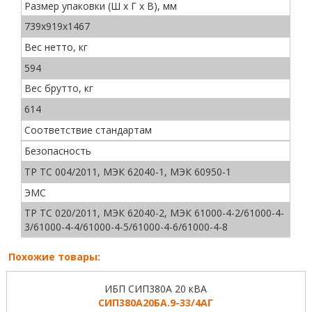
Размер упаковки (Ш х Г х В), мм
739х919х1467
Вес нетто, кг
594
Вес брутто, кг
614
Соответствие стандартам
Безопасность
ТР ТС 004/2011, МЭК 62040-1, МЭК 60950-1
ЭМС
ТР ТС 020/2011, МЭК 62040-2, МЭК 61000-4-2/61000-4-
3/61000-4-4/61000-4-5/61000-4-6/61000-4-8
Похожие товары:
ИБП СИП380А 20 кВА
СИП380А20БА.9-33/4АГ