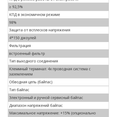
≥ 92,5%
КПД в экономичном режиме
98%
Защита от всплесков напряжения
4*150 джоулей
Фильтрация
встроенный фильтр
Тип выходного соединения
Клеммный терминал: 4х проводная система с
заземлением
Обводная цепь (байпас)
Тип байпас
Электронный и ручной сервисный байпас
Диапазон напряжений байпас
Максимальное напряжение: +15% (опционально