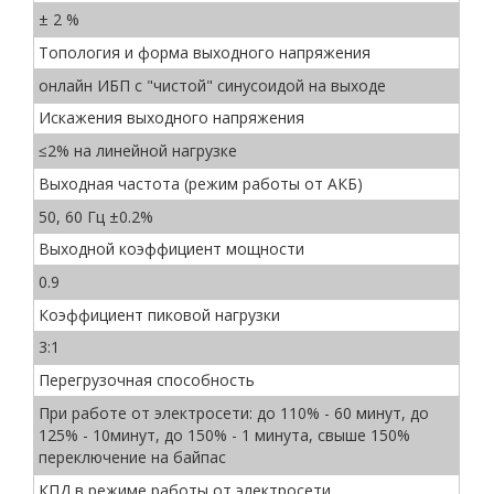
± 2 %
Топология и форма выходного напряжения
онлайн ИБП с "чистой" синусоидой на выходе
Искажения выходного напряжения
≤2% на линейной нагрузке
Выходная частота (режим работы от АКБ)
50, 60 Гц ±0.2%
Выходной коэффициент мощности
0.9
Коэффициент пиковой нагрузки
3:1
Перегрузочная способность
При работе от электросети: до 110% - 60 минут, до
125% - 10минут, до 150% - 1 минута, свыше 150%
переключение на байпас
КПД в режиме работы от электросети