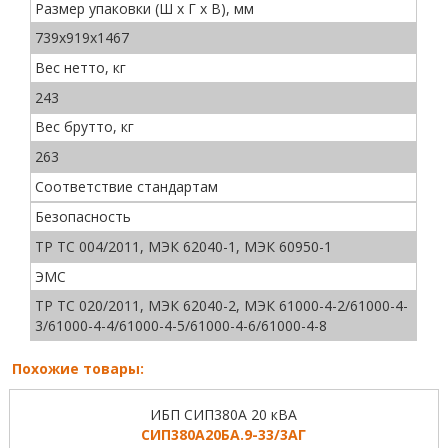
Размер упаковки (Ш х Г х В), мм
739х919х1467
Вес нетто, кг
243
Вес брутто, кг
263
Соответствие стандартам
Безопасность
ТР ТС 004/2011, МЭК 62040-1, МЭК 60950-1
ЭМС
ТР ТС 020/2011, МЭК 62040-2, МЭК 61000-4-2/61000-4-
3/61000-4-4/61000-4-5/61000-4-6/61000-4-8
Похожие товары:
ИБП СИП380А 20 кВА
СИП380А20БА.9-33/3АГ