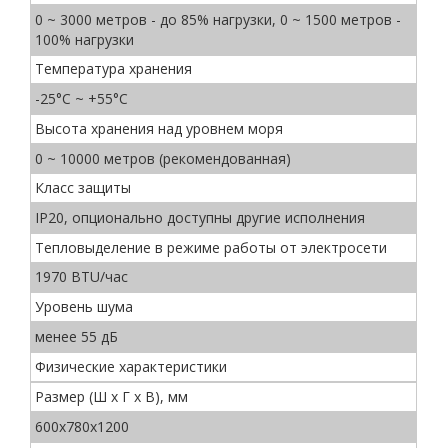
0 ~ 3000 метров - до 85% нагрузки, 0 ~ 1500 метров -
100% нагрузки
Температура хранения
-25°C ~ +55°C
Высота хранения над уровнем моря
0 ~ 10000 метров (рекомендованная)
Класс защиты
IP20, опционально доступны другие исполнения
Тепловыделение в режиме работы от электросети
1970 BTU/час
Уровень шума
менее 55 дБ
Физические характеристики
Размер (Ш х Г х В), мм
600х780х1200