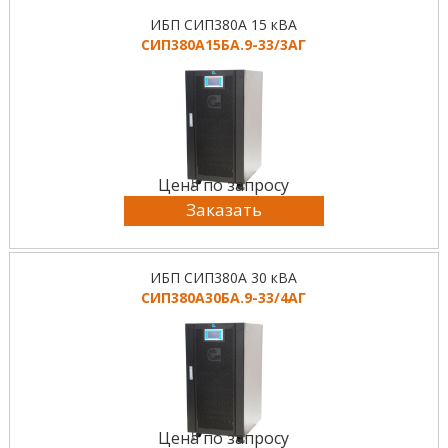
ИБП СИП380А 15 кВА
СИП380А15БА.9-33/3АГ
Цена по запросу
Заказать
ИБП СИП380А 30 кВА
СИП380А30БА.9-33/4АГ
Цена по запросу