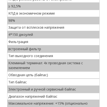
≥ 92,5%
КПД в экономичном режиме
98%
Защита от всплесков напряжения
4*150 джоулей
Фильтрация
встроенный фильтр
Тип выходного соединения
Клеммный терминал: 4х проводная система с
заземлением
Обводная цепь (байпас)
Тип байпас
Электронный и ручной сервисный байпас
Диапазон напряжений байпас
Максимальное напряжение: +15% (опционально