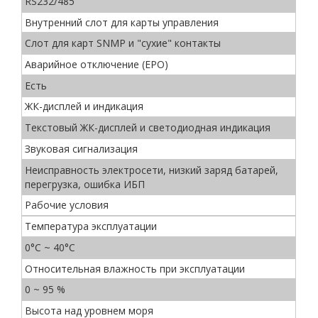
RS232/485
Внутренний слот для карты управления
Cлот для карт SNMP и "сухие" контакты
Аварийное отключение (EPO)
Есть
ЖК-дисплей и индикация
Текстовый ЖК-дисплей и светодиодная индикация
Звуковая сигнализация
Неисправность электросети, низкий заряд батарей,
перегрузка, ошибка ИБП
Рабочие условия
Температура эксплуатации
0°C ~ 40°C
Относительная влажность при эксплуатации
0 ~ 95 %
Высота над уровнем моря