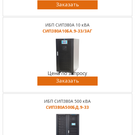
Заказать
ИБП СИП380А 10 кВА
СИП380А10БА.9-33/3АГ
Цена по запросу
Заказать
ИБП СИП380А 500 кВА
СИП380А500БД.9-33