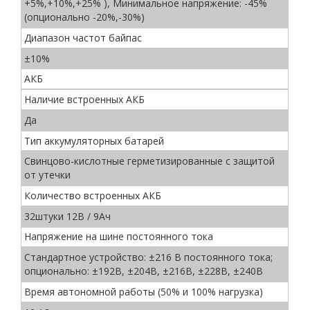
+5%,+10%,+25% ), Минимальное напряжение: -45%
(опционально -20%,-30%)
Диапазон частот байпас
±10%
АКБ
Наличие встроенных АКБ
Да
Тип аккумуляторных батарей
Свинцово-кислотные герметизированные с защитой
от утечки
Количество встроенных АКБ
32штуки 12В / 9Ач
Напряжение на шине постоянного тока
Стандартное устройство: ±216 В постоянного тока;
опционально: ±192В, ±204В, ±216В, ±228В, ±240В
Время автономной работы (50% и 100% нагрузка)