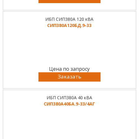
ИБП СИП380А 120 кВА
СИП380А120БД.9-33
Цена по запросу
Заказать
ИБП СИП380А 40 кВА
СИП380А40БА.9-33/4АГ