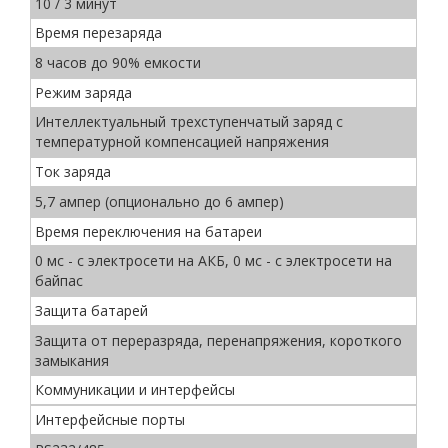
10 / 3 минут
Время перезаряда
8 часов до 90% емкости
Режим заряда
Интеллектуальный трехступенчатый заряд с
температурной компенсацией напряжения
Ток заряда
5,7 ампер (опционально до 6 ампер)
Время переключения на батареи
0 мс - с электросети на АКБ, 0 мс - с электросети на
байпас
Защита батарей
Защита от переразряда, перенапряжения, короткого
замыкания
Коммуникации и интерфейсы
Интерфейсные порты