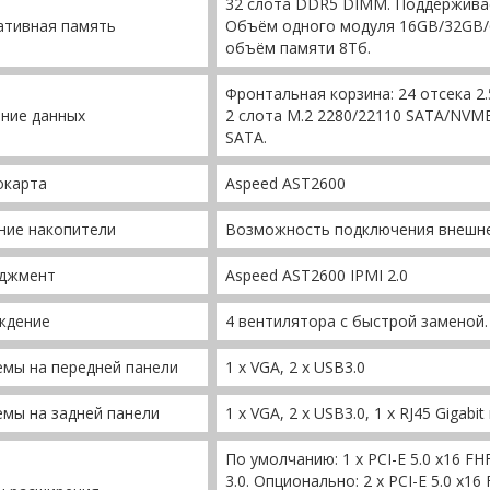
32 слота DDR5 DIMM. Поддержива
ативная память
Объём одного модуля 16GB/32GB
объём памяти 8Тб.
Фронтальная корзина: 24 отсека 2
ние данных
2 слота M.2 2280/22110 SATA/NVME
SATA.
окарта
Aspeed AST2600
ние накопители
Возможность подключения внешн
джмент
Aspeed AST2600 IPMI 2.0
ждение
4 вентилятора с быстрой заменой
мы на передней панели
1 x VGA, 2 x USB3.0
мы на задней панели
1 x VGA, 2 x USB3.0, 1 x RJ45 Gigab
По умолчанию: 1 x PCI-E 5.0 x16 FHF
3.0. Опционально: 2 x PCI-E 5.0 x16