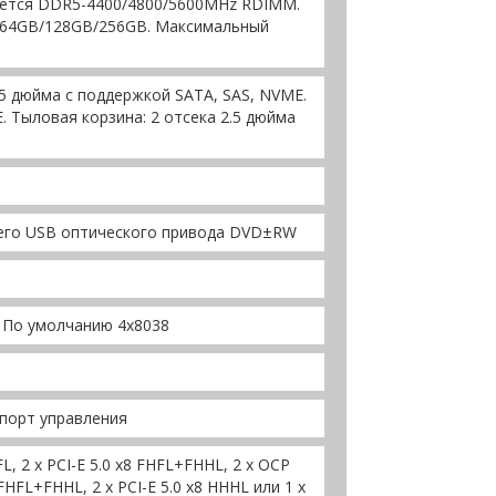
ется DDR5-4400/4800/5600MHz RDIMM.
/64GB/128GB/256GB. Максимальный
.5 дюйма с поддержкой SATA, SAS, NVME.
. Тыловая корзина: 2 отсека 2.5 дюйма
его USB оптического привода DVD±RW
. По умолчанию 4x8038
it порт управления
L, 2 x PCI-E 5.0 x8 FHFL+FHHL, 2 x OCP
 FHFL+FHHL, 2 x PCI-E 5.0 x8 HHHL или 1 x