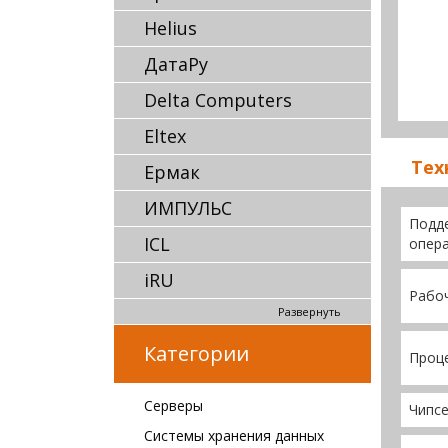
Helius
ДатаРу
Delta Computers
Eltex
Тех
Ермак
ИМПУЛЬС
Подд
ICL
опера
iRU
Рабоч
Развернуть
Категории
Проц
Серверы
Чипс
Системы хранения данных