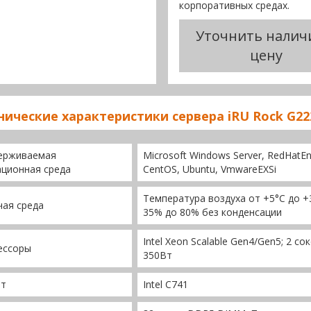
корпоративных средах.
Уточнить налич
цену
нические характеристики сервера iRU Rock G22
ерживаемая
Microsoft Windows Server, RedHatEnte
ционная среда
CentOS, Ubuntu, VmwareEXSi
Температура воздуха от +5°C до 
ая среда
35% до 80% без конденсации
Intel Xeon Scalable Gen4/Gen5; 2 с
ессоры
350Вт
ет
Intel C741