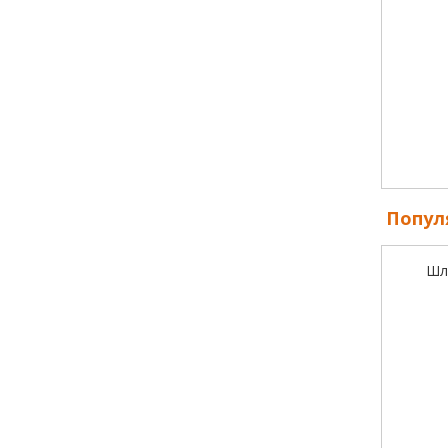
Попул
Шл