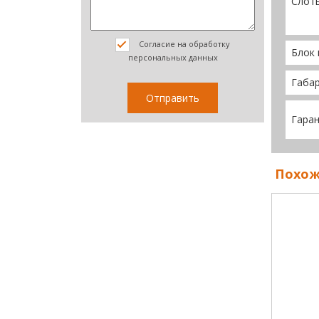
Слот
Согласие на обработку
Блок 
персональных данных
Габа
Гара
Похож