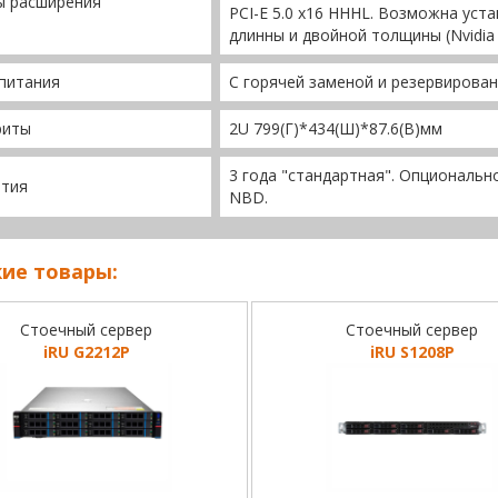
ы расширения
PCI-E 5.0 x16 HHHL. Возможна уст
длинны и двойной толщины (Nvidia 
питания
С горячей заменой и резервирова
риты
2U 799(Г)*434(Ш)*87.6(В)мм
3 года "стандартная". Опционально
нтия
NBD.
ие товары:
Стоечный сервер
Стоечный сервер
iRU G2212P
iRU S1208P