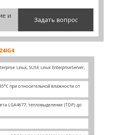
ие и
Задать вопрос
24IG4
rprise Linux, SUSE Linux EnterpriseServer,
+35°C при относительной влажности от
окета LGA4677; тепловыделение (TDP) до