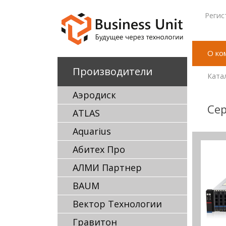
Регис
О ко
Производители
Ката
Аэродиск
Сер
ATLAS
Aquarius
Абитех Про
АЛМИ Партнер
BAUM
Вектор Технологии
Гравитон