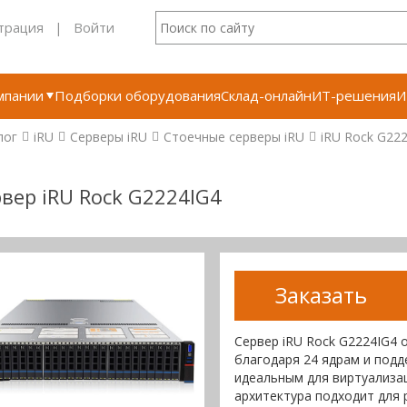
трация
|
Войти
мпании
Подборки оборудования
Склад-онлайн
ИТ-решения
И
лог
iRU
Серверы iRU
Стоечные серверы iRU
iRU Rock G22
вер iRU Rock G2224IG4
Заказать
Сервер iRU Rock G2224IG4
благодаря 24 ядрам и подд
идеальным для виртуализа
архитектура подходит для 