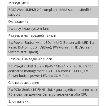
Менеджмент
BMC Web UI,IPMI 2.0 compliant, iKVM support,Redfish
support
Охлаждение
4 x easy swap system fans
Разъемы на передней панели
1 x Power Button with LED,1 x UID Button with LED,1 x
Reset Button, LED: ID(Blue), PWR(Green), HDD(Green),
System status(Red)
Разъемы на задней панели
1 x VGA,4 x USB 3.0,2 x RJ-45 1Gb/s,1 x RJ-45 1Gb/s for
dedicated management,1 x UID button UID LED,1 x
Power button power LED,1 x COM Port
Слоты расширения
2 x PCIe Gen3 x16 FHHL slot,* для задействования всех
PCIe слотов должны быть установлены оба CPU
Блок питания