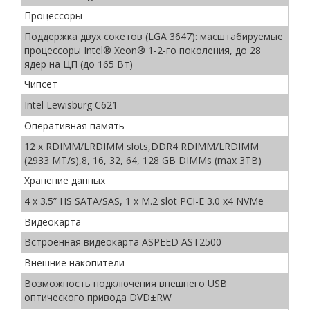
Процессоры
Поддержка двух сокетов (LGA 3647): масштабируемые
процессоры Intel® Xeon® 1-2-го поколения, до 28
ядер на ЦП (до 165 Вт)
Чипсет
Intel Lewisburg C621
Оперативная память
12 x RDIMM/LRDIMM slots,DDR4 RDIMM/LRDIMM
(2933 MT/s),8, 16, 32, 64, 128 GB DIMMs (max 3TB)
Хранение данных
4 x 3.5” HS SATA/SAS, 1 x M.2 slot PCI-E 3.0 x4 NVMe
Видеокарта
Встроенная видеокарта ASPEED AST2500
Внешние накопители
Возможность подключения внешнего USB
оптического привода DVD±RW