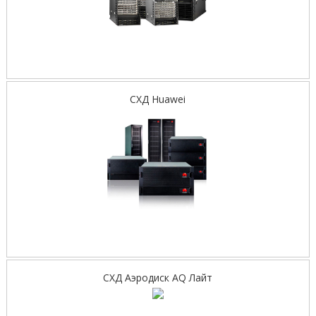
СХД Huawei
СХД Аэродиск AQ Лайт