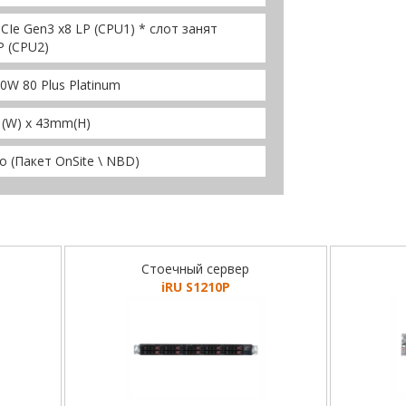
PCIe Gen3 x8 LP (CPU1) * слот занят
P (CPU2)
00W 80 Plus Platinum
 (W) x 43mm(H)
о (Пакет OnSite \ NBD)
Стоечный сервер
iRU S1210P