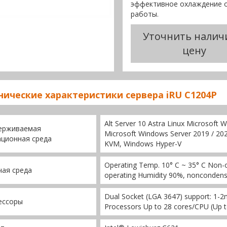
эффективное охлаждение о
работы.
Уточнить налич
цену
нические характеристики сервера iRU C1204P
Alt Server 10 Astra Linux Microsoft
ерживаемая
Microsoft Windows Server 2019 / 2022
ционная среда
KVM, Windows Hyper-V
Operating Temp. 10° C ~ 35° C Non-o
ая среда
operating Humidity 90%, noncondensi
Dual Socket (LGA 3647) support: 1-2
ессоры
Processors Up to 28 cores/CPU (Up 