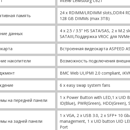
ет
Intel® Lewisburg C621
24 x RDIMM/LRDIMM slots,DDR4 RDI
ативная память
128 GB DIMMs (max 3TB)
4 x 2.5 / 3.5” HS SATA/SAS, 2 x M.2 s
ние данных
SATAIII,Поддержка VROC для NVMe
окарта
Встроенная видеокарта ASPEED A
ние накопители
Возможность подключения внешн
джмент
BMC Web UI,IPMI 2.0 compliant, iKV
ждение
6 x easy swap system fans
1 x Power Button with LED,1 x UID B
мы на передней панели
ID(Blue), PWR(Green), HDD(Green), 
1 x VGA, 2 x USB 3.0, 2 x SFP+ 10 Gb/
мы на задней панели
management, 1 x UID button UID LE
Port