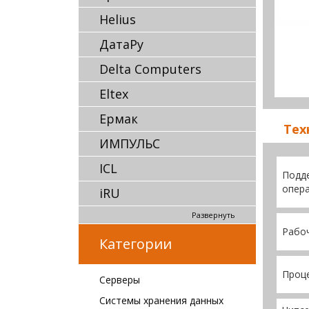
Helius
ДатаРу
Delta Computers
Eltex
Ермак
Тех
ИМПУЛЬС
ICL
Подд
опера
iRU
Развернуть
Рабоч
Категории
Проц
Серверы
Системы хранения данных