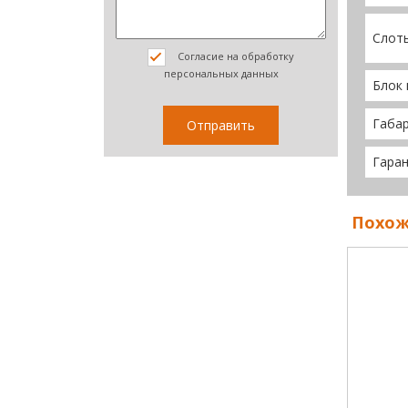
Слот
Согласие на обработку
персональных данных
Блок 
Габа
Гара
Похож