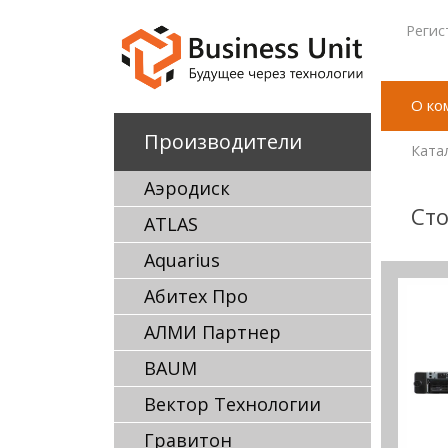
Регис
О ко
Производители
Ката
Аэродиск
Сто
ATLAS
Aquarius
Абитех Про
АЛМИ Партнер
BAUM
Вектор Технологии
Гравитон