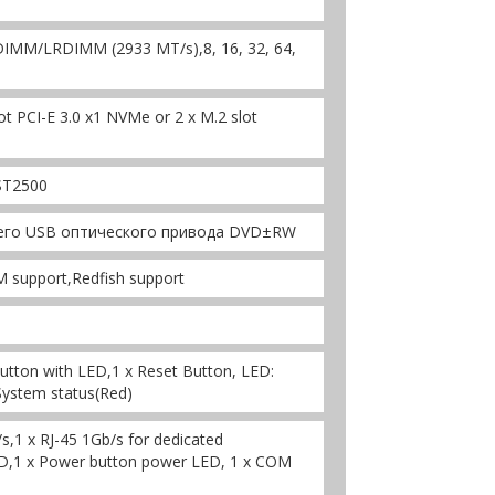
MM/LRDIMM (2933 MT/s),8, 16, 32, 64,
lot PCI-E 3.0 x1 NVMe or 2 x M.2 slot
ST2500
его USB оптического привода DVD±RW
M support,Redfish support
utton with LED,1 x Reset Button, LED:
System status(Red)
s,1 x RJ-45 1Gb/s for dedicated
D,1 x Power button power LED, 1 x COM