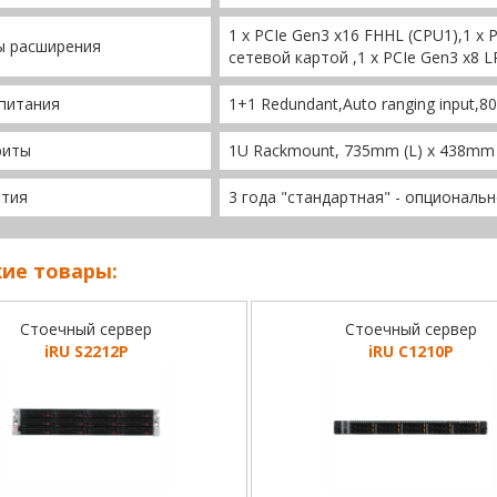
1 x PCIe Gen3 x16 FHHL (CPU1),1 x 
ы расширения
сетевой картой ,1 x PCIe Gen3 x8 L
питания
1+1 Redundant,Auto ranging input,8
риты
1U Rackmount, 735mm (L) x 438mm
нтия
3 года "стандартная" - опциональн
ие товары:
Стоечный сервер
Стоечный сервер
iRU S2212P
iRU C1210P