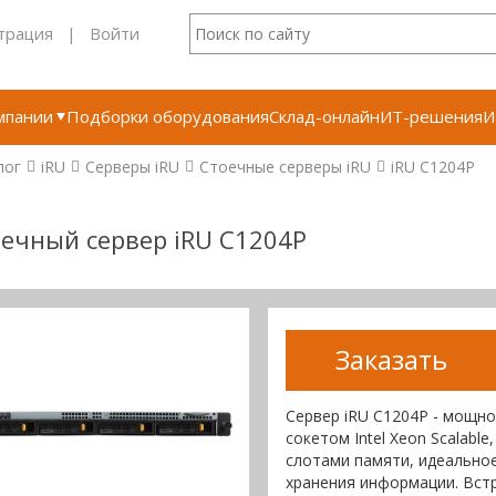
трация
|
Войти
мпании
Подборки оборудования
Склад-онлайн
ИТ-решения
И
лог
iRU
Серверы iRU
Стоечные серверы iRU
iRU C1204P
ечный сервер iRU C1204P
Заказать
Сервер iRU C1204P - мощно
сокетом Intel Xeon Scalab
слотами памяти, идеальное
хранения информации. Встр