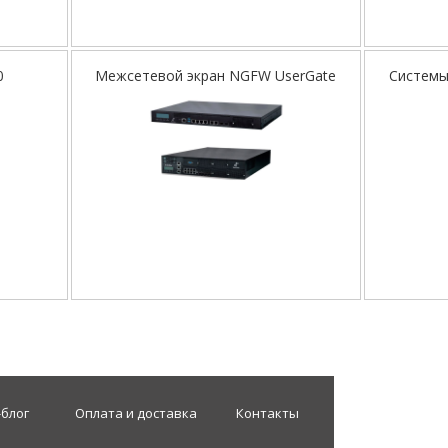
0
Межсетевой экран NGFW UserGate
Системы
-блог
Оплата и доставка
Контакты