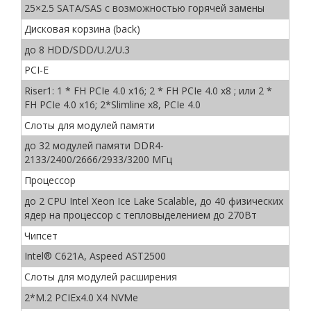
25×2.5 SATA/SAS c возможностью горячей замены
Дисковая корзина (back)
до 8 HDD/SDD/U.2/U.3
PCI-E
Riser1: 1 * FH PCIe 4.0 x16; 2 * FH PCIe 4.0 x8 ; или 2 *
FH PCIe 4.0 x16; 2*Slimline x8, PCIe 4.0
Слоты для модулей памяти
до 32 модулей памяти DDR4-
2133/2400/2666/2933/3200 МГц
Процессор
до 2 CPU Intel Xeon Ice Lake Scalable, до 40 физических
ядер на процессор с тепловыделением до 270Вт
Чипсет
Intel® С621A, Aspeed AST2500
Слоты для модулей расширения
2*M.2 PCIEx4.0 X4 NVMe