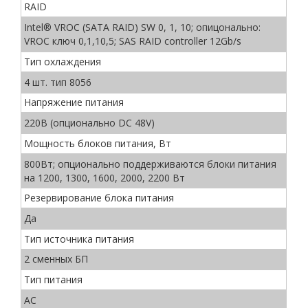
RAID
Intel® VROC (SATA RAID) SW 0, 1, 10; опицонально:
VROC ключ 0,1,10,5; SAS RAID controller 12Gb/s
Тип охлаждения
4 шт. тип 8056
Напряжение питания
220В (опционально DC 48V)
Мощность блоков питания, Вт
800Вт; опционально поддерживаются блоки питания
на 1200, 1300, 1600, 2000, 2200 Вт
Резервирование блока питания
Да
Тип источника питания
2 сменных БП
Тип питания
AC