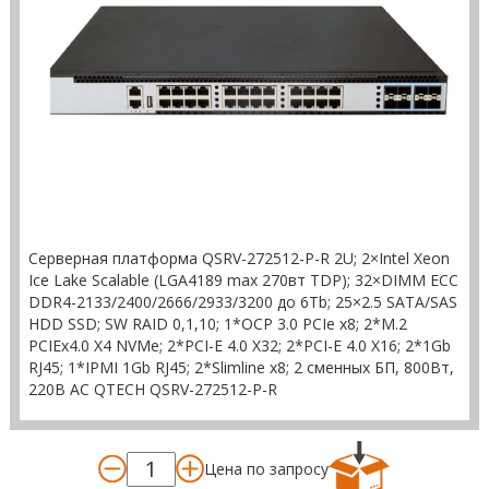
Серверная платформа QSRV-272512-P-R 2U; 2×Intel Xeon
Ice Lake Scalable (LGA4189 max 270вт TDP); 32×DIMM ECC
DDR4-2133/2400/2666/2933/3200 до 6Tb; 25×2.5 SATA/SAS
HDD SSD; SW RAID 0,1,10; 1*OCP 3.0 PCIe x8; 2*M.2
PCIEx4.0 X4 NVMe; 2*PCI-E 4.0 X32; 2*PCI-E 4.0 X16; 2*1Gb
RJ45; 1*IPMI 1Gb RJ45; 2*Slimline x8; 2 сменных БП, 800Вт,
220В АС QTECH QSRV-272512-P-R
Цена по запросу