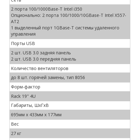
2 порта 100/1000Base-T Intel i350
Опционально: 2 порта 100/1000/10GBase-T Intel X557-
AT2
1 выделенный порт 1GBase-T системы удаленного
управления
Порты USB
2 шт. USB 3.0 задняя панель
2 шт. USB 3.0 передняя панель
Количество вентиляторов
до 8 шт. горячей замены, тип 8056
Форм-фактор
Rack 19" 4U
Габариты, ШхГхВ
695мм х 433мм х 177мм
Вес
27 кг