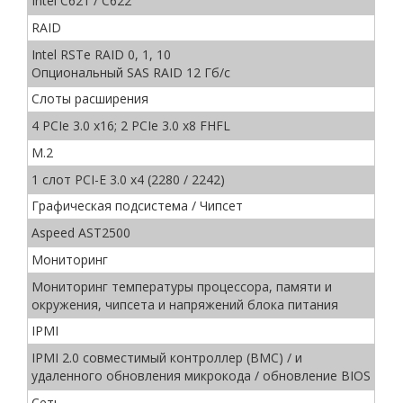
Intel С621 / C622
RAID
Intel RSTe RAID 0, 1, 10
Опциональный SAS RAID 12 Гб/с
Слоты расширения
4 PCIe 3.0 x16; 2 PCIe 3.0 x8 FHFL
M.2
1 слот PCI-E 3.0 x4 (2280 / 2242)
Графическая подсистема / Чипсет
Aspeed AST2500
Мониторинг
Мониторинг температуры процессора, памяти и
окружения, чипсета и напряжений блока питания
IPMI
IPMI 2.0 совместимый контроллер (BMC) / и
удаленного обновления микрокода / обновление BIOS
Сеть