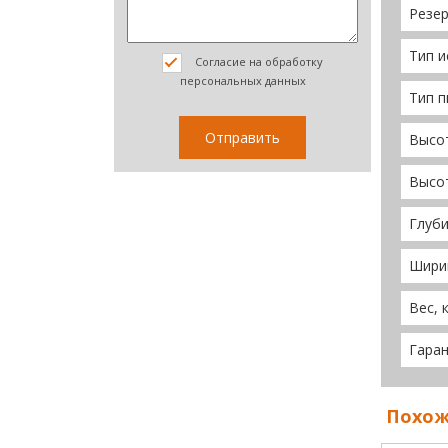
Резер
Тип и
Согласие на обработку
персональных данных
Тип п
Высот
Высо
Глуби
Шири
Вес, 
Гара
Похож