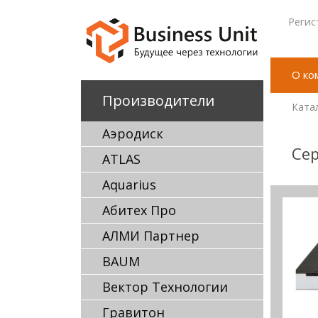
Регис
О ко
Производители
Ката
Аэродиск
Сер
ATLAS
Aquarius
Абитех Про
АЛМИ Партнер
BAUM
Вектор Технологии
Гравитон