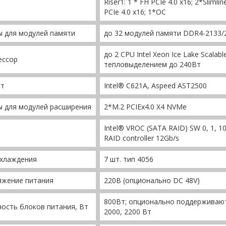
Riser1: 1 * FH PCIe 4.0 x16; 2*Slimli
PCIe 4.0 x16; 1*OC
 для модулей памяти
до 32 модулей памяти DDR4-2133/
до 2 CPU Intel Xeon Ice Lake Scalab
ессор
тепловыделением до 240Вт
ет
Intel® С621A, Aspeed AST2500
ы для модулей расширения
2*M.2 PCIEx4.0 X4 NVMe
Intel® VROC (SATA RAID) SW 0, 1, 1
RAID controller 12Gb/s
охлаждения
7 шт. тип 4056
яжение питания
220В (опционально DC 48V)
800Вт; опционально поддерживаютс
ость блоков питания, Вт
2000, 2200 Вт