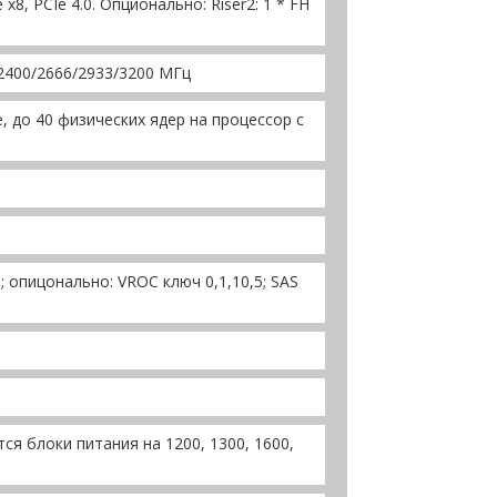
ne x8, PCIe 4.0. Опционально: Riser2: 1 * FH
2400/2666/2933/3200 МГц
le, до 40 физических ядер на процессор с
0; опицонально: VROC ключ 0,1,10,5; SAS
я блоки питания на 1200, 1300, 1600,