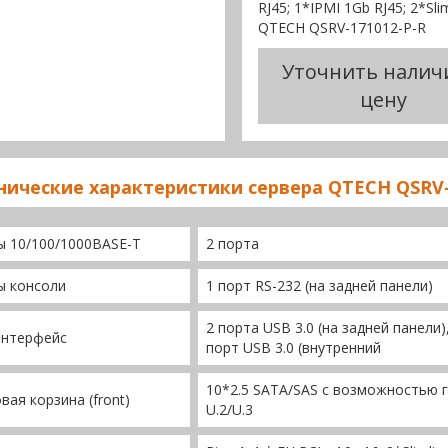
RJ45; 1*IPMI 1Gb RJ45; 2*Sl
QTECH QSRV-171012-P-R
Уточнить налич
цену
нические характеристики сервера QTECH QSRV-
 10/100/1000BASE-T
2 порта
ы консоли
1 порт RS-232 (на задней панели)
2 порта USB 3.0 (на задней панели)
интерфейс
порт USB 3.0 (внутренний
10*2.5 SATA/SAS c возможностью г
вая корзина (front)
U.2/U.3