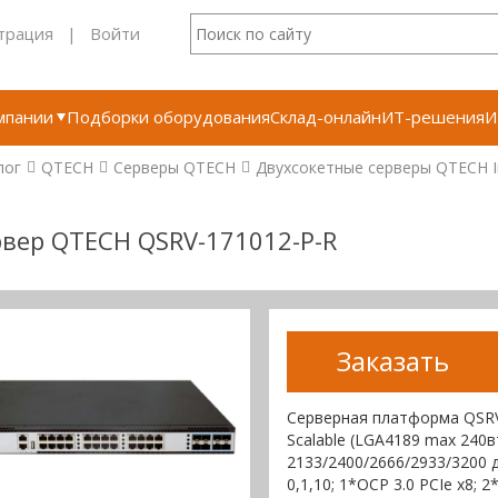
трация
|
Войти
мпании
Подборки оборудования
Склад-онлайн
ИТ-решения
И
лог
QTECH
Серверы QTECH
Двухсокетные серверы QTECH In
вер QTECH QSRV-171012-P-R
Заказать
Серверная платформа QSRV-1
Scalable (LGA4189 max 240
2133/2400/2666/2933/3200 
0,1,10; 1*OCP 3.0 PCIe x8; 