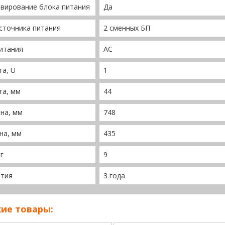
вирование блока питания
Да
сточника питания
2 сменных БП
итания
AC
а, U
1
та, мм
44
на, мм
748
на, мм
435
кг
9
нтия
3 года
ие товары: