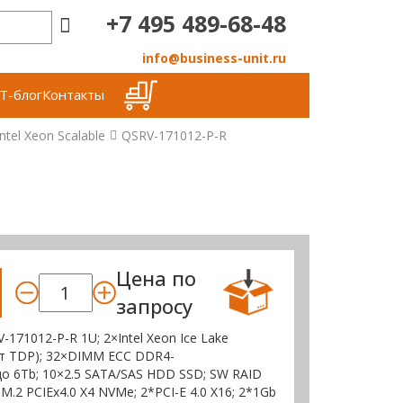
+7 495 489-68-48
info@business-unit.ru
Т-блог
Контакты
tel Xeon Scalable
QSRV-171012-P-R
Цена по
запросу
71012-P-R 1U; 2×Intel Xeon Ice Lake
вт TDP); 32×DIMM ECC DDR4-
до 6Tb; 10×2.5 SATA/SAS HDD SSD; SW RAID
2*M.2 PCIEx4.0 X4 NVMe; 2*PCI-E 4.0 X16; 2*1Gb