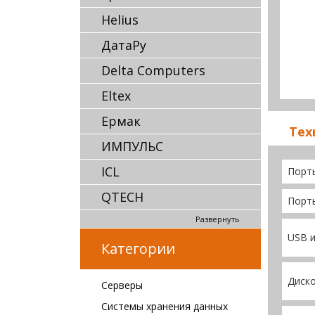
Helius
ДатаРу
Delta Computers
Eltex
Ермак
Тех
ИМПУЛЬС
ICL
Порты
QTECH
Порт
Развернуть
USB 
Категории
Диско
Серверы
Системы хранения данных