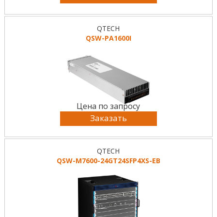
QTECH
QSW-PA1600I
Цена по запросу
Заказать
QTECH
QSW-M7600-24GT24SFP4XS-EB