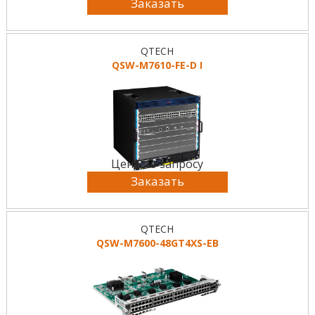
Заказать
QTECH
QSW-M7610-FE-D I
Цена по запросу
Заказать
QTECH
QSW-M7600-48GT4XS-EB