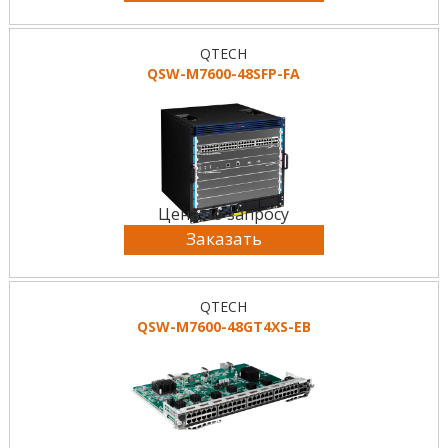
QTECH
QSW-M7600-48SFP-FA
Цена по запросу
Заказать
QTECH
QSW-M7600-48GT4XS-EB