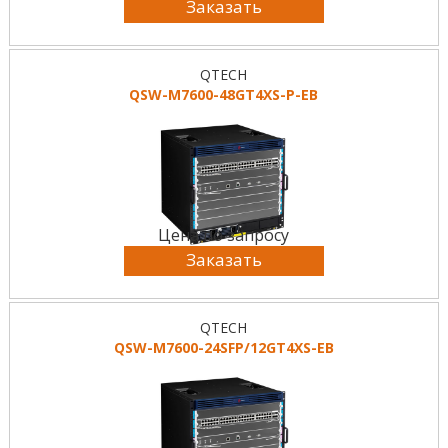
Заказать
QTECH
QSW-M7600-48GT4XS-P-EB
Цена по запросу
Заказать
QTECH
QSW-M7600-24SFP/12GT4XS-EB