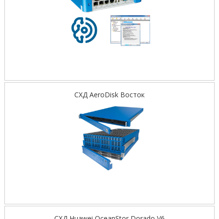
СХД AeroDisk Восток
СХД Huawei OceanStor Dorado V6