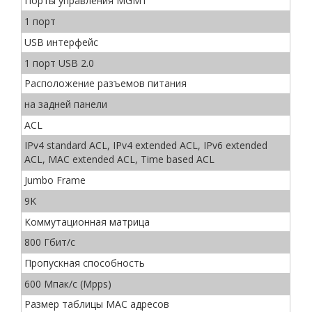
Порты управления MGMT
1 порт
USB интерфейс
1 порт USB 2.0
Расположение разъемов питания
на задней панели
ACL
IPv4 standard ACL, IPv4 extended ACL, IPv6 extended
ACL, MAC extended ACL, Time based ACL
Jumbo Frame
9K
Коммутационная матрица
800 Гбит/с
Пропускная способность
600 Мпак/с (Mpps)
Размер таблицы MAC адресов