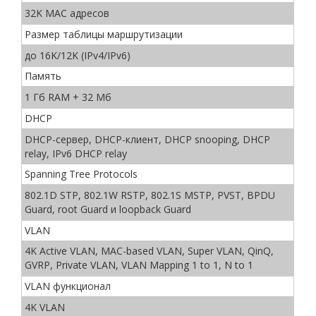
32K MAC адресов
Размер таблицы маршрутизации
до 16K/12K (IPv4/IPv6)
Память
1 Гб RAM + 32 Мб
DHCP
DHCP-сервер, DHCP-клиент, DHCP snooping, DHCP
relay, IPv6 DHCP relay
Spanning Tree Protocols
802.1D STP, 802.1W RSTP, 802.1S MSTP, PVST, BPDU
Guard, root Guard и loopback Guard
VLAN
4K Active VLAN, MAC-based VLAN, Super VLAN, QinQ,
GVRP, Private VLAN, VLAN Mapping 1 to 1, N to 1
VLAN функционал
4K VLAN