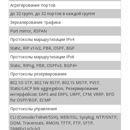
Агрегирование портов
до 32 групп, до 32 портов в каждой группе
Зеркалирование трафика
Port mirror, RSPAN
Протоколы маршрутизации IPv4
Static, RIP v1/v2, PBR, OSPF, BGP
Протоколы маршрутизации IPv6
Static, RIPng, PBR, OSPFv3, BGP4+
Протоколы резервирования
802.1D STP, 802.1W RSTP, 802.1S MSTP, PVST;
Static/LACP link aggregation, Резервирование
интерфейсов; EAPS and ERPS, URPF, CFM; VRRP, BFD
for OSPF/BGP, ECMP
Протоколы управления
CLI (Console/Telnet/SSH), WEB/SSL; Sysylog, NTP/SNTP,
DDM, Traceroute, RMON; TFTP, FTP, SFTP,
SNMPv1/v2c/v3