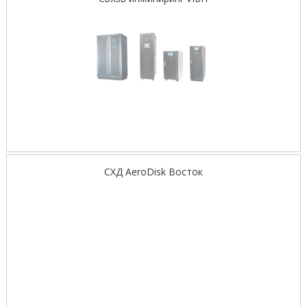
СХД AeroDisk Восток