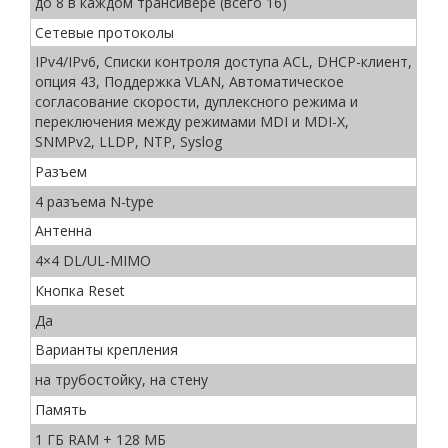
до 8 в каждом трансивере (всего 16)
Сетевые протоколы
IPv4/IPv6, Списки контроля доступа ACL, DHCP-клиент,
опция 43, Поддержка VLAN, Автоматическое
согласование скорости, дуплексного режима и
переключения между режимами MDI и MDI-X,
SNMPv2, LLDP, NTP, Syslog
Разъем
4 разъема N-type
Антенна
4×4 DL/UL-MIMO
Кнопка Reset
Да
Варианты крепления
на трубостойку, на стену
Память
1 ГБ RAM + 128 МБ