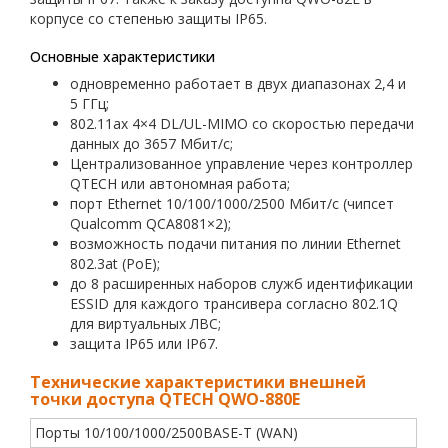
корпусе со степенью защиты IP65.
Основные характеристики
одновременно работает в двух диапазонах 2,4 и
5 ГГц;
802.11ax 4×4 DL/UL-MIMO со скоростью передачи
данных до 3657 Мбит/с;
Централизованное управление через контроллер
QTECH или автономная работа;
порт Ethernet 10/100/1000/2500 Мбит/c (чипсет
Qualcomm QCA8081×2);
возможность подачи питания по линии Ethernet
802.3at (PoE);
до 8 расширенных наборов служб идентификации
ESSID для каждого трансивера согласно 802.1Q
для виртуальных ЛВС;
защита IP65 или IP67.
Технические характеристики внешней
точки доступа QTECH QWO-880E
Порты 10/100/1000/2500BASE-T (WAN)