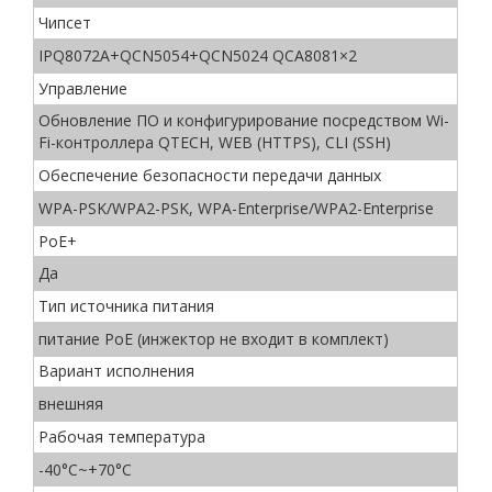
Чипсет
IPQ8072A+QCN5054+QCN5024 QCA8081×2
Управление
Обновление ПО и конфигурирование посредством Wi-
Fi-контроллера QTECH, WEB (HTTPS), CLI (SSH)
Обеспечение безопасности передачи данных
WPA-PSK/WPA2-PSK, WPA-Enterprise/WPA2-Enterprise
PoE+
Да
Тип источника питания
питание PoE (инжектор не входит в комплект)
Вариант исполнения
внешняя
Рабочая температура
-40°C~+70°C