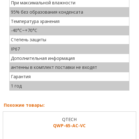
При максимальной влажности
95% без образования конденсата
Температура хранения
-40°C~+70°C
Степень защиты
IP67
Дополнительная информация
антенны в комплект поставки не входят
Гарантия
1 год
Похожие товары:
QTECH
QWP-65-AC-VC