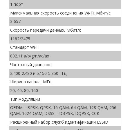
1 порт
Максимальная скорость соединения Wi-Fi, Мбит/с
3 657
Скорость передачи данных, Мбит/c
1182/2475
Стандарт Wi-Fi
802.11 a/b/g/n/ac/ax
Частотный диапазон
2.400-2.480 и 5.150-5.850 ГГц
Ширина канала, МГц
20, 40, 80, 160
Тип модуляции
OFDM = BPSK, QPSK, 16-QAM, 64-QAM, 128-QAM, 256-
QAM, 1024-QAM; DSSS = DBPSK, DQPSK, CCK
Расширенный набор служб идентификации ESSID