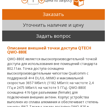
Цена по запросу
Заказать
Уточнить наличие и цену
Задать вопрос
Описание внешней точки доступа QTECH
QWO-880E
QWO-880E является высокопроизводительной точкой
доступа для использования вне помещений стандарта
802.11ax. Точка доступа оснащена
высокопроизводительным чипсетом Qualcomm с
поддержкой 4×4 DL/UL-MIMO и максимальной
скоростью 3657 Мбит/c (1182 Мбит/c на частоте 2,4
ГГц и 2475 Мбит/c на частоте 5 ГГц). QWO-880E
оснащена 4 N-type разъемами (female) для
подключения внешних антенн. Корпус устройства
выполнен из сплава алюминия и обеспечивает степень
защиты IP67. Также к заказу доступна QWO-82E в