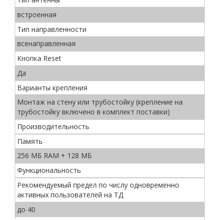
встроенная
Тип направленности
всенаправленная
Кнопка Reset
Да
Варианты крепления
Монтаж на стену или трубостойку (крепление на
трубостойку включено в комплект поставки)
Производительность
Память
256 МБ RAM + 128 МБ
Функциональность
Рекомендуемый предел по числу одновременно
активных пользователей на ТД
до 40