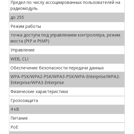
Предел по числу ассоциированных пользователей на
радиомодуль
до 255
Режим работы
точка доступа под управлением контроллера, режим
моста (PtP и PtMP)
Управление
WEB, CLI
Обеспечение безопасности передачи данных
WPA-PSK/WPA2-PSK/WPA3-PSK/WPA-Enterprise/WPA2-
Enterprise/WPA3-Enterprise
Физические характеристики
Грозозащита
4 кВ
Питание
PoE