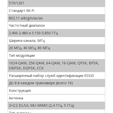
573/1201
Стандарт Wi-Fi
802.11 a/b/g/n/ac/ax
Частотный диапазон
2.400-2.480 и 5.150-5.850 ГГц
Ширина канала, МГц
20 МГц, 40 МГц, 80 МГц
Тип модуляции
1024-QAM, 256-QAM, 64-QAM, 16-QAM, QPSK, BPSK,
DBPSK, DQPSK, CCK
Расширенный набор служб идентификации ESSID
До 8 в каждом трансивере (всего 16)
Конструкция
Антенна
2×2:2 DL/UL MU-MIMO (2,4 ГГц, 5 ГГц)
Тип антенны