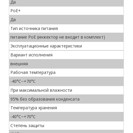
Да
PoE+
Да
Тип источника питания
питание PoE (инжектор не входит в комплект)
Эксплуатационные характеристики
Вариант исполнения
внешняя
Рабочая температура
-40°C~+70°C
При максимальной влажности
95% без образования конденсата
Температура хранения
-40°C~+70°C
Степень защиты