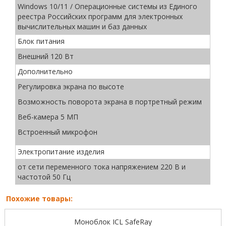
Windows 10/11 / Операционные системы из Единого
реестра Российских программ для электронных
вычислительных машин и баз данных
Блок питания
Внешний 120 Вт
Дополнительно
Регулировка экрана по высоте
Возможность поворота экрана в портретный режим
Веб-камера 5 МП
Встроенный микрофон
Электропитание изделия
от сети переменного тока напряжением 220 В и
частотой 50 Гц
Похожие товары:
Моноблок ICL SafeRay