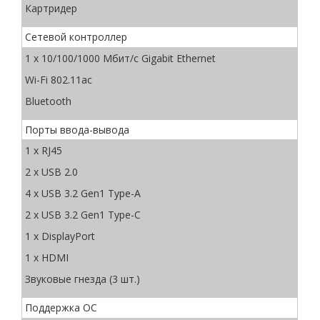
Картридер
Сетевой контроллер
1 x 10/100/1000 Мбит/с Gigabit Ethernet
Wi-Fi 802.11ac
Bluetooth
Порты ввода-вывода
1 x RJ45
2 x USB 2.0
4 x USB 3.2 Gen1 Type-A
2 x USB 3.2 Gen1 Type-C
1 x DisplayPort
1 x HDMI
Звуковые гнезда (3 шт.)
Поддержка ОС