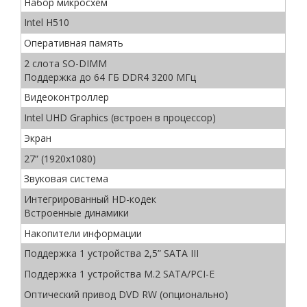
Набор микросхем
Intel H510
Оперативная память
2 слота SO-DIMM
Поддержка до 64 ГБ DDR4 3200 МГц
Видеоконтроллер
Intel UHD Graphics (встроен в процессор)
Экран
27” (1920x1080)
Звуковая система
Интегрированный HD-кодек
Встроенные динамики
Накопители информации
Поддержка 1 устройства 2,5” SATA III
Поддержка 1 устройства M.2 SATA/PCI-E
Оптический привод DVD RW (опционально)