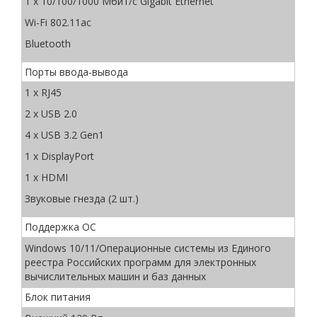
1 x 10/100/1000 Мбит/с Gigabit Ethernet
Wi-Fi 802.11ac
Bluetooth
Порты ввода-вывода
1 x RJ45
2 x USB 2.0
4 x USB 3.2 Gen1
1 x DisplayPort
1 x HDMI
Звуковые гнезда (2 шт.)
Поддержка ОС
Windows 10/11/Операционные системы из Единого
реестра Российских программ для электронных
вычислительных машин и баз данных
Блок питания