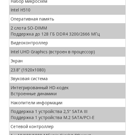
Набор микросхем
Intel H510
Оперативная память
2 слота SO-DIMM
Поддержка до 128 ГБ DDR4 3200/2666 МГц
Видеоконтроллер
Intel UHD Graphics (встроен в процессор)
Экран
23.8” (1920x1080)
Звуковая система
Интегрированный HD-кодек
Встроенные динамики
Накопители информации
Поддержка 1 устройства 2,5” SATA III
Поддержка 1 устройства M.2 SATA/PCI-E
Сетевой контроллер