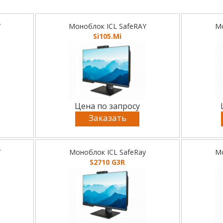
Y
Моноблок ICL SafeRAY
Мо
Si105.Mi
Цена по запросу
Заказать
Y
Моноблок ICL SafeRay
Мо
S2710 G3R