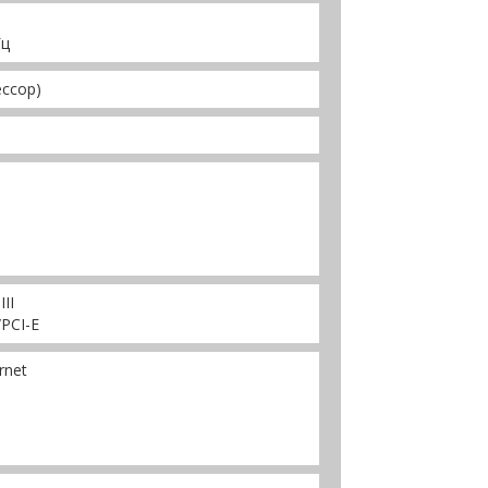
Гц
ессор)
II
PCI-E
rnet