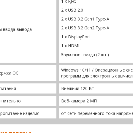
1 x RJ45
2 x USB 2.0
2 x USB 3.2 Gen1 Type-A
2 x USB 3.2 Gen2 Type-A
ы ввода-вывода
1 x DisplayPort
1 x HDMI
Звуковые гнезда (2 шт.)
Windows 10/11 / Операционные сис
ержка ОС
программ для электронных вычисл
питания
Внешний 120 Вт
лнительно
Веб-камера 2 МП
ропитание изделия
от сети переменного тока напряже
ие товары: