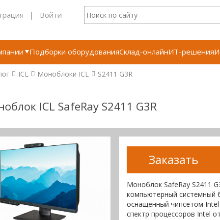
трация
|
Войти
мпании
Подборки оборудования
Склад-онлайн
ИТ-решения
И
лог
ICL
Моноблоки ICL
S2411 G3R
облок ICL SafeRay S2411 G3R
Заказать
Моноблок SafeRay S2411 G
компьютерный системный бл
оснащенный чипсетом Inte
спектр процессоров Intel от