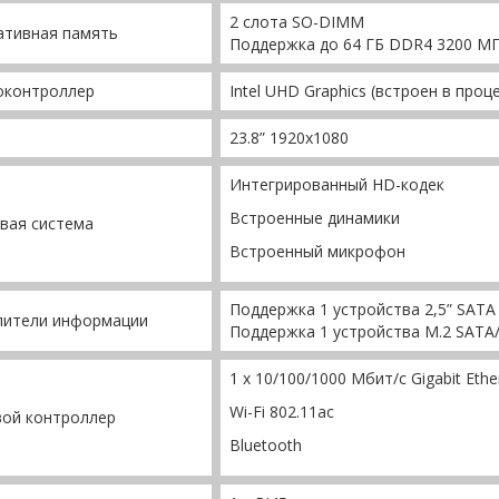
2 слота SO-DIMM
ативная память
Поддержка до 64 ГБ DDR4 3200 М
оконтроллер
Intel UHD Graphics (встроен в проц
н
23.8” 1920x1080
Интегрированный HD-кодек
Встроенные динамики
вая система
Встроенный микрофон
Поддержка 1 устройства 2,5” SATA I
пители информации
Поддержка 1 устройства M.2 SATA/
1 x 10/100/1000 Мбит/с Gigabit Ethe
Wi-Fi 802.11ac
вой контроллер
Bluetooth