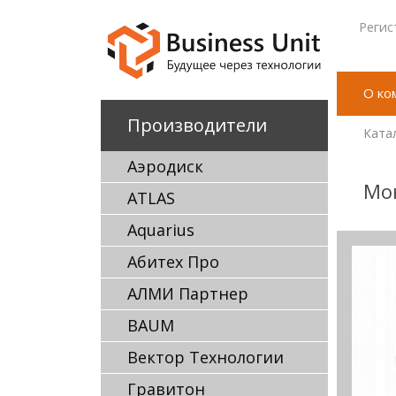
Регис
О ко
Производители
Ката
Аэродиск
Мон
ATLAS
Aquarius
Абитех Про
АЛМИ Партнер
BAUM
Вектор Технологии
Гравитон