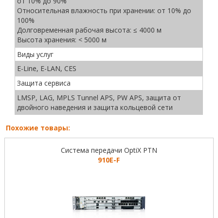
от 10% до 90%
Относительная влажность при хранении: от 10% до
100%
Долговременная рабочая высота: ≤ 4000 м
Высота хранения: < 5000 м
Виды услуг
E-Line, E-LAN, CES
Защита сервиса
LMSP, LAG, MPLS Tunnel APS, PW APS, защита от
двойного наведения и защита кольцевой сети
Похожие товары:
Система передачи OptiX PTN
910E-F