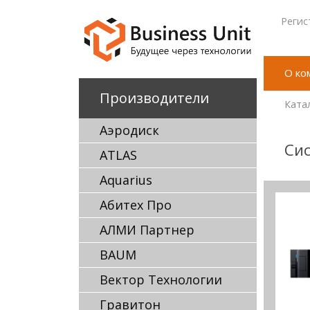
Регис
О ко
Производители
Ката
Аэродиск
Сис
ATLAS
Aquarius
Абитех Про
АЛМИ Партнер
BAUM
Вектор Технологии
Гравитон