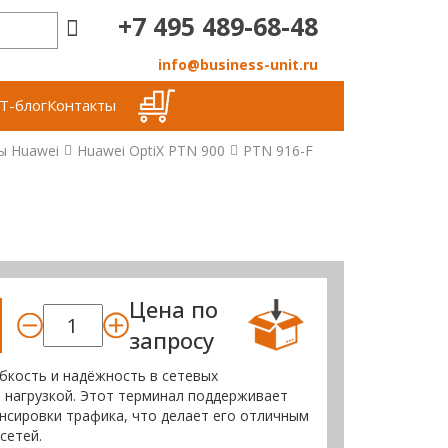
+7 495 489-68-48
info@business-unit.ru
Т-блог
Контакты
ы Huawei
Huawei OptiX PTN 900
PTN 916-F
Цена по
запросу
бкость и надёжность в сетевых
 нагрузкой. Этот терминал поддерживает
нсировки трафика, что делает его отличным
сетей.