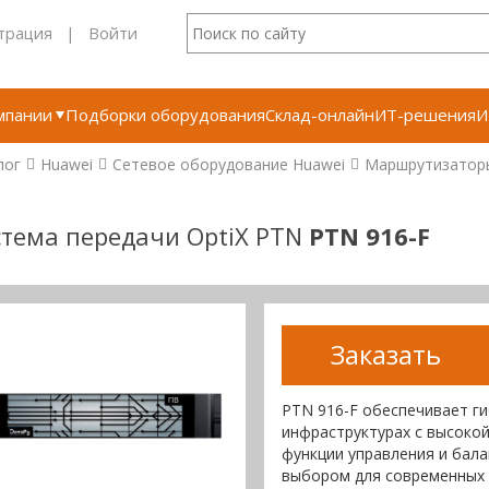
трация
|
Войти
мпании
Подборки оборудования
Склад-онлайн
ИТ-решения
И
лог
Huawei
Сетевое оборудование Huawei
Маршрутизатор
тема передачи OptiX PTN
PTN 916-F
Заказать
PTN 916-F обеспечивает ги
инфраструктурах с высокой
функции управления и бала
выбором для современных 