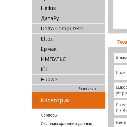
Helius
ДатаРу
Delta Computers
Eltex
Тех
Ермак
Комм
ИМПУЛЬС
ICL
Коли
Huawei
Емкос
Развернуть
устр
Категории
Разме
Г x В)
Серверы
Вес (
Системы хранения данных