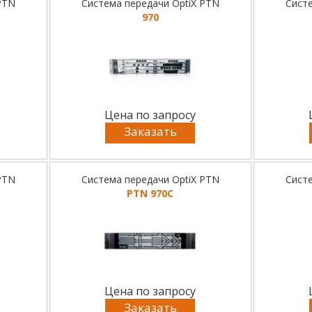
PTN
Система передачи OptiX PTN
Систе
970
Цена по запросу
Заказать
PTN
Система передачи OptiX PTN
Систе
PTN 970C
Цена по запросу
Заказать