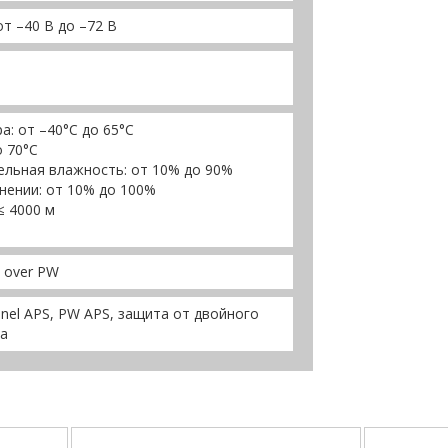
т –40 В до –72 В
: от –40°C до 65°C
о 70°C
льная влажность: от 10% до 90%
нении: от 10% до 100%
≤ 4000 м
P over PW
nel APS, PW APS, защита от двойного
та