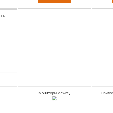
PTN
Мониторы Viewray
Прило