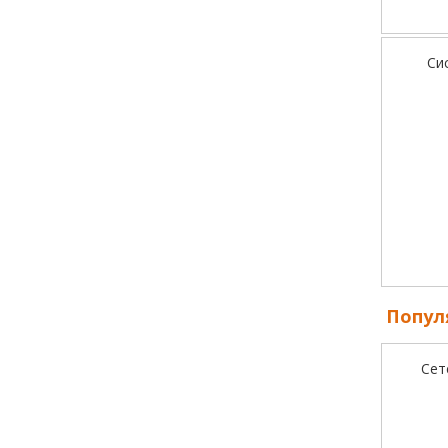
Си
Попул
Сет