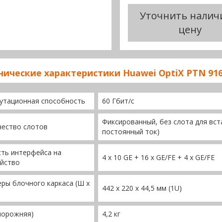
Уточнить налич
цену
нические характеристики Huawei OptiX PTN 916
утационная способность
60 Гбит/с
Фиксированный, без слота для вс
чество слотов
постоянный ток)
ть интерфейса на
4 x 10 GE + 16 x GE/FE + 4 x GE/FE
ойство
ры блочного каркаса (Ш x
442 x 220 x 44,5 мм (1U)
порожняя)
4,2 кг