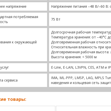
чее напряжение
Напряжение питания –48 В/–60 В: о
дартная потребляемая
75 Вт
ость
Долгосрочная рабочая температура
Температура хранения: от –40°C д
ования к окружающей
Долговременная рабочая относите
Относительная влажность при хра
Долговременная рабочая высота: 
Высота хранения: < 5000 м
услуг
E-Line, E-LAN, L3VPN, CES, ATM и I
IMA, ML-PPP, LMSP, LAG, MPLS Tun
та сервиса
наведения и кольцевая сеть защи
ие товары: