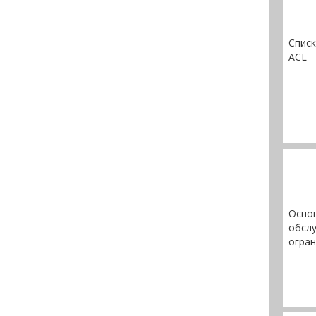
Списк
ACL
Основ
обслу
огран