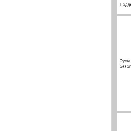
Подде
Функ
безо