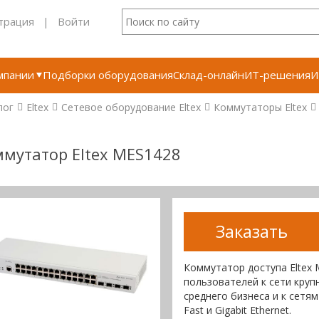
трация
|
Войти
мпании
Подборки оборудования
Склад-онлайн
ИТ-решения
И
лог
Eltex
Сетевое оборудование Eltex
Коммутаторы Eltex
мутатор Eltex MES1428
Заказать
Коммутатор доступа Eltex
пользователей к сети круп
среднего бизнеса и к сет
Fast и Gigabit Ethernet.