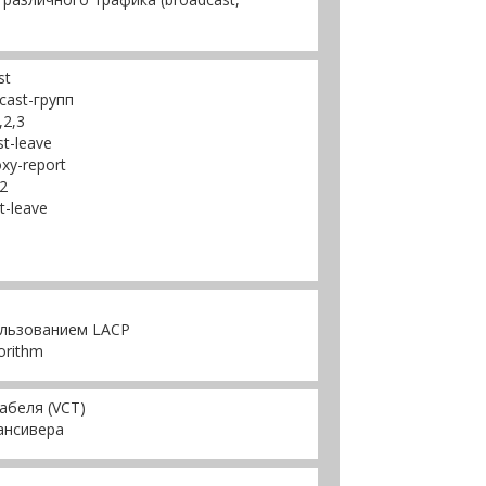
st
cast-групп
,2,3
t-leave
xy-report
2
-leave
ользованием LACP
orithm
абеля (VCT)
ансивера