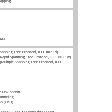
apping
LAN
nning Tree Protocol, IEEE 802.1d)
pid Spanning Tree Protocol, IEEE 802.1w)
ltiple Spanning Tree Protocol, IEEE
 Link option
unneling
on (LBD)
 различного трафика (broadcast,