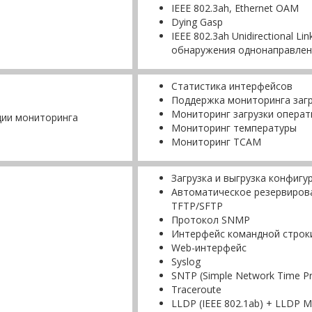
IEEE 802.3ah, Ethernet OAM
Dying Gasp
IEEE 802.3ah Unidirectional L
обнаружения однонаправлен
Статистика интерфейсов
Поддержка мониторинга загр
Мониторинг загрузки операт
ции мониторинга
Мониторинг температуры
Мониторинг TCAM
Загрузка и выгрузка конфиг
Автоматическое резервирова
TFTP/SFTP
Протокол SNMP
Интерфейс командной строки
Web-интерфейс
Syslog
SNTP (Simple Network Time Pr
Traceroute
LLDP (IEEE 802.1ab) + LLDP 