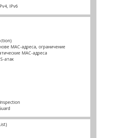
v4, IРv6
ction)
нове MAC-адреса, ограничение
атические MAC-адреса
S-атак
nspection
Guard
ist)