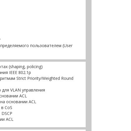
P
определяемого пользователем (User
х (shaping, policing)
ния IEEE 802.1p
тмам Strict Priority/Weighted Round
p для VLAN управления
сновании ACL
на основании ACL
 в CoS
в DSCP
ии ACL