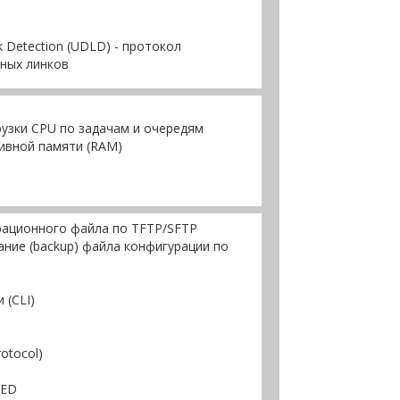
ink Detection (UDLD) - протокол
ных линков
узки CPU по задачам и очередям
ивной памяти (RAM)
урационного файла по TFTP/SFTP
ние (backup) файла конфигурации по
 (CLI)
otocol)
MED