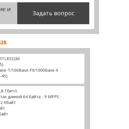
ие и
Задать вопрос
428
 RTL8332M
5)
ase-T/100Base-FX/1000Base-X
-45)
,8 Гбит/с
тах длиной 64 байта - 9 MPPS
12 Кбайт
айт
байт