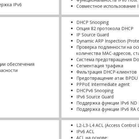
ржка IPv6
Совместное использование IP
DHCP Snooping
Опция 82 протокола DHCP
IP Source Guard
Dynamic ARP Inspection (Prote
Проверка подлинности на ос
количества MAC-адресов, ст
Система предотвращения Do
ции обеспечения
Сегментация трафика
пасности
Фильтрация DHCP-клиентов
Предотвращение атак BPDU
PPPoE Intermediate agent
DHCPv6 Snooping
IPv6 Source Guard
Поддержка функции IPv6 ND I
Поддержка функции IPv6 RA 
L2-L3-L4 ACL (Access Control L
IPv6 ACL
ACL на основе: