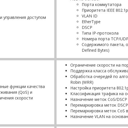
Порта коммутатора
Приоритета IEEE 802.1p
VLAN ID
и управления доступом
EtherType
DSCP
Типа IP-протокола
Номера порта TCP/UD
Содержимого пакета, 
Defined Bytes)
Ограничение скорости на порта
Поддержка класса обслужива
Обработка очередей по алгори
Robin (WRR)
ные функции качества
Настройка приоритета 802.1
живания (QoS) и
Классификация трафика на о
ичения скорости
Назначение меток CoS/DSCP 
Перемаркировка меток DSCP
Перемаркировка меток CoS 
Назначение VLAN на основан