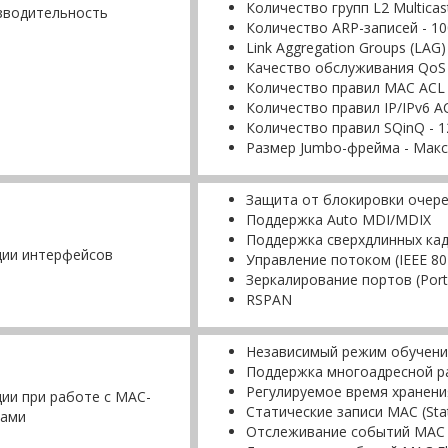
Количество групп L2 Multicas
зводительность
Количество ARP-записей - 10
Link Aggregation Groups (LAG) 
Качество обслуживания QoS 
Количество правил MAC ACL 
Количество правил IP/IPv6 AC
Количество правил SQinQ - 128
Размер Jumbo-фрейма - Макс
Защита от блокировки очере
Поддержка Auto MDI/MDIX
Поддержка сверхдлинных кад
ции интерфейсов
Управление потоком (IEEE 80
Зеркалирование портов (Port 
RSPAN
Независимый режим обучени
Поддержка многоадресной рас
Регулируемое время хранен
ии при работе с МAC-
Статические записи MAC (Stat
сами
Отслеживание событий MAC 