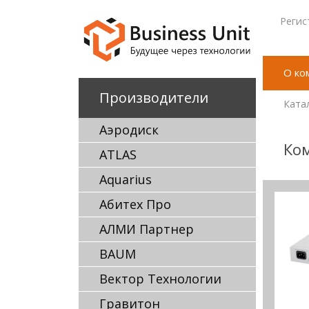
Регис
О ко
Производители
Ката
Аэродиск
Ком
ATLAS
Aquarius
Абитех Про
АЛМИ Партнер
BAUM
Вектор Технологии
Гравитон