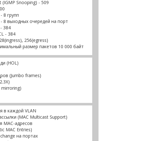
t (IGMP Snooping) - 509
00
- 8 групп
- 8 выходных очередей на порт
- 384
L - 384
(ingress), 256(egress)
имальный размер пакетов 10 000 байт
ди (HOL)
ров (Jumbo frames)
2.3X)
mirroring)
я в каждой VLAN
сылки (MAC Multicast Support)
ия MAC-адресов
ic MAC Entries)
change на портах