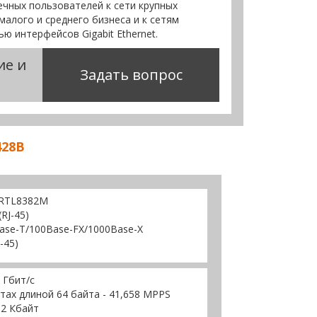
чных пользователей к сети крупных
малого и среднего бизнеса и к сетям
ю интерфейсов Gigabit Ethernet.
ие и
Задать вопрос
428B
k RTL8382M
RJ-45)
ase-T/100Base-FX/1000Base-X
-45)
 Гбит/с
тах длиной 64 байта - 41,658 MPPS
12 Кбайт