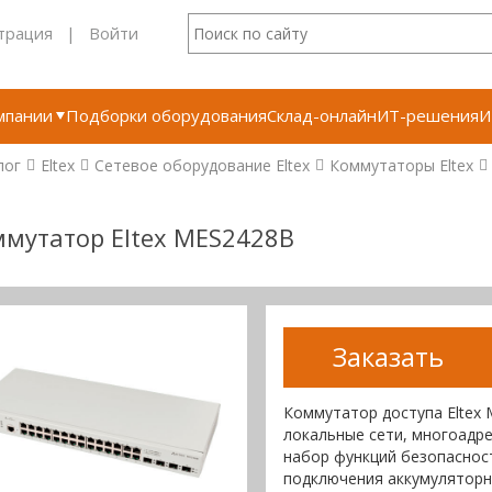
трация
|
Войти
мпании
Подборки оборудования
Склад-онлайн
ИТ-решения
И
лог
Eltex
Сетевое оборудование Eltex
Коммутаторы Eltex
мутатор Eltex MES2428B
Заказать
Коммутатор доступа Eltex
локальные сети, многоадр
набор функций безопаснос
подключения аккумуляторно