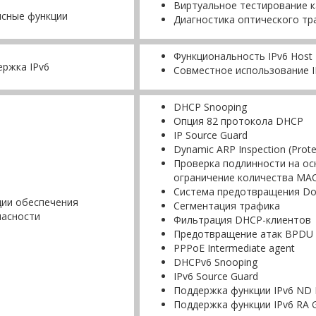
Виртуальное тестирование к
исные функции
Диагностика оптического тр
Функциональность IPv6 Host
ржка IPv6
Совместное использование IP
DHCP Snooping
Опция 82 протокола DHCP
IP Source Guard
Dynamic ARP Inspection (Prote
Проверка подлинности на ос
ограничение количества MAC
Система предотвращения Do
ции обеспечения
Сегментация трафика
пасности
Фильтрация DHCP-клиентов
Предотвращение атак BPDU
PPPoE Intermediate agent
DHCPv6 Snooping
IPv6 Source Guard
Поддержка функции IPv6 ND I
Поддержка функции IPv6 RA 