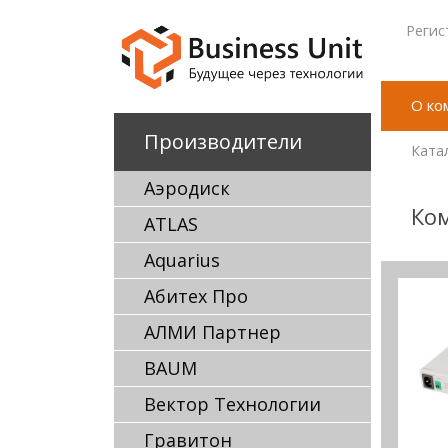
Регис
О ко
Производители
Ката
Аэродиск
Ком
ATLAS
Aquarius
Абитех Про
АЛМИ Партнер
BAUM
Вектор Технологии
Гравитон