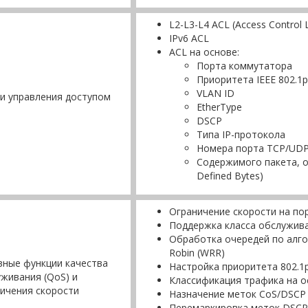
L2-L3-L4 ACL (Access Control L
IPv6 ACL
ACL на основе:
Порта коммутатора
Приоритета IEEE 802.1p
VLAN ID
и управления доступом
EtherType
DSCP
Типа IP-протокола
Номера порта TCP/UD
Содержимого пакета, 
Defined Bytes)
Ограничение скорости на порта
Поддержка класса обслужива
Обработка очередей по алгори
Robin (WRR)
ные функции качества
Настройка приоритета 802.1
живания (QoS) и
Классификация трафика на о
ичения скорости
Назначение меток CoS/DSCP 
Перемаркировка меток DSCP