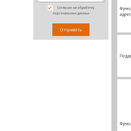
Согласие на обработку
Функц
персональных данных
адре
Подд
Функц