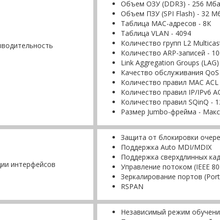
Объем ОЗУ (DDR3) - 256 Мб
Объем ПЗУ (SPI Flash) - 32 М
Таблица MAC-адресов - 8К
Таблица VLAN - 4094
Количество групп L2 Multicas
зводительность
Количество ARP-записей - 10
Link Aggregation Groups (LAG)
Качество обслуживания QoS 
Количество правил MAC ACL 
Количество правил IP/IPv6 AC
Количество правил SQinQ - 128
Размер Jumbo-фрейма - Макс
Защита от блокировки очере
Поддержка Auto MDI/MDIX
Поддержка сверхдлинных кад
ции интерфейсов
Управление потоком (IEEE 80
Зеркалирование портов (Port 
RSPAN
Независимый режим обучени