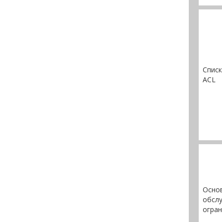
Списк
ACL
Основ
обслу
огран