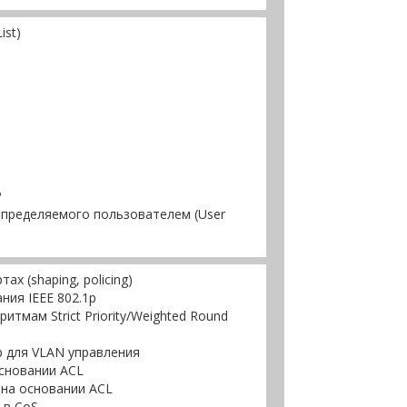
ist)
P
определяемого пользователем (User
х (shaping, policing)
ния IEEE 802.1p
тмам Strict Priority/Weighted Round
p для VLAN управления
сновании ACL
на основании ACL
 в CoS