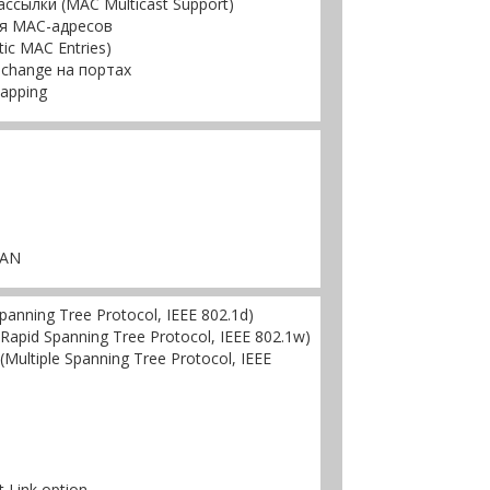
сылки (MAC Multicast Support)
ия MAC-адресов
ic MAC Entries)
change на портах
apping
LAN
nning Tree Protocol, IEEE 802.1d)
pid Spanning Tree Protocol, IEEE 802.1w)
ltiple Spanning Tree Protocol, IEEE
 Link option