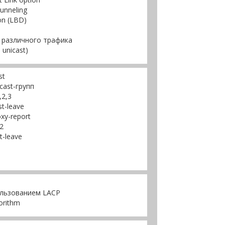
unneling
on (LBD)
я различного трафика
 unicast)
st
cast-групп
,2,3
t-leave
xy-report
2
-leave
ользованием LACP
orithm