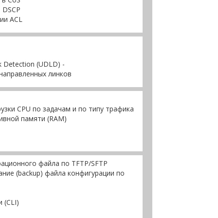
в DSCP
ии ACL
nk Detection (UDLD) -
направленных линков
узки CPU по задачам и по типу трафика
ивной памяти (RAM)
урационного файла по TFTP/SFTP
ние (backup) файла конфигурации по
 (CLI)