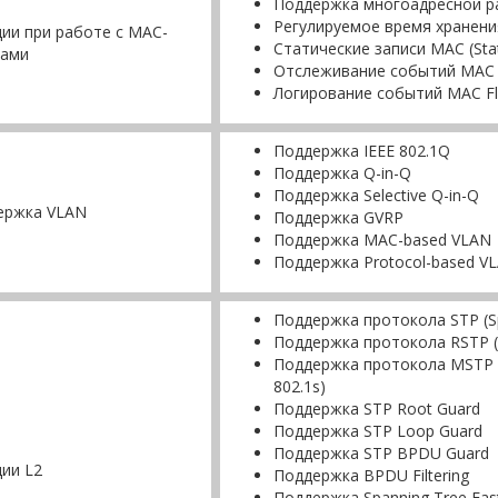
Поддержка многоадресной рас
Регулируемое время хранен
ии при работе с МAC-
Статические записи MAC (Stat
сами
Отслеживание событий MAC 
Логирование событий MAC Fl
Поддержка IEEE 802.1Q
Поддержка Q-in-Q
Поддержка Selective Q-in-Q
ержка VLAN
Поддержка GVRP
Поддержка MAC-based VLAN
Поддержка Protocol-based V
Поддержка протокола STP (Spa
Поддержка протокола RSTP (Ra
Поддержка протокола MSTP (Mu
802.1s)
Поддержка STP Root Guard
Поддержка STP Loop Guard
Поддержка STP BPDU Guard
ии L2
Поддержка BPDU Filtering
Поддержка Spanning Tree Fast