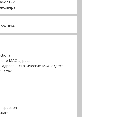
абеля (VCT)
ансивера
v4, IРv6
ction)
нове MAC-адреса,
-адресов, статические MAC-адреса
S-атак
nspection
Guard