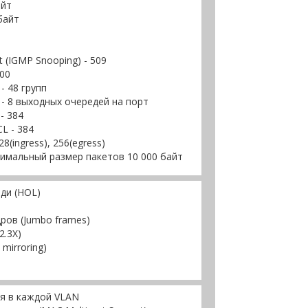
айт
байт
t (IGMP Snooping) - 509
00
 - 48 групп
- 8 выходных очередей на порт
- 384
L - 384
(ingress), 256(egress)
имальный размер пакетов 10 000 байт
ди (HOL)
ров (Jumbo frames)
2.3X)
mirroring)
я в каждой VLAN