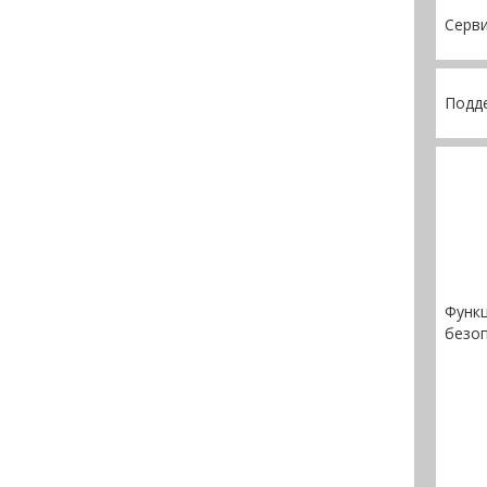
Серв
Подде
Функ
безо