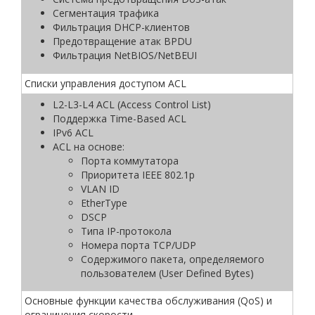
Сегментация трафика
Фильтрация DHCP-клиентов
Предотвращение атак BPDU
Фильтрация NetBIOS/NetBEUI
Списки управления доступом ACL
L2-L3-L4 ACL (Access Control List)
Поддержка Time-Based ACL
IРv6 ACL
ACL на основе:
Порта коммутатора
Приоритета IEEE 802.1p
VLAN ID
EtherType
DSCP
Типа IP-протокола
Номера порта TCP/UDP
Содержимого пакета, определяемого
пользователем (User Defined Bytes)
Основные функции качества обслуживания (QoS) и
ограничения скорости