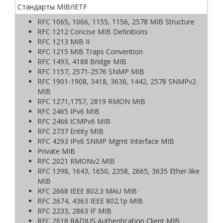
Стандарты MIB/IETF
RFC 1065, 1066, 1155, 1156, 2578 MIB Structure
RFC 1212 Concise MIB Definitions
RFC 1213 MIB II
RFC 1215 MIB Traps Convention
RFC 1493, 4188 Bridge MIB
RFC 1157, 2571-2576 SNMP MIB
RFC 1901-1908, 3418, 3636, 1442, 2578 SNMPv2
MIB
RFC 1271,1757, 2819 RMON MIB
RFC 2465 IPv6 MIB
RFC 2466 ICMPv6 MIB
RFC 2737 Entity MIB
RFC 4293 IPv6 SNMP Mgmt Interface MIB
Private MIB
RFC 2021 RMONv2 MIB
RFC 1398, 1643, 1650, 2358, 2665, 3635 Ether-like
MIB
RFC 2668 IEEE 802.3 MAU MIB
RFC 2674, 4363 IEEE 802.1p MIB
RFC 2233, 2863 IF MIB
RFC 2618 RADIUS Authentication Client MIB