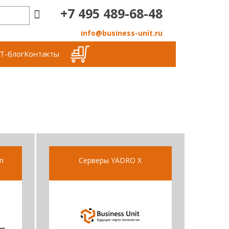
+7 495 489-68-48
info@business-unit.ru
Т-блог
Контакты
n
Серверы YADRO X