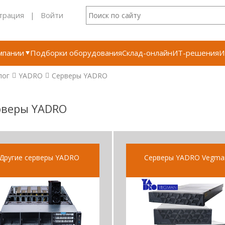
трация
|
Войти
мпании
Подборки оборудования
Склад-онлайн
ИТ-решения
И
лог
YADRO
Серверы YADRO
рверы YADRO
Другие серверы YADRO
Серверы YADRO Vegma