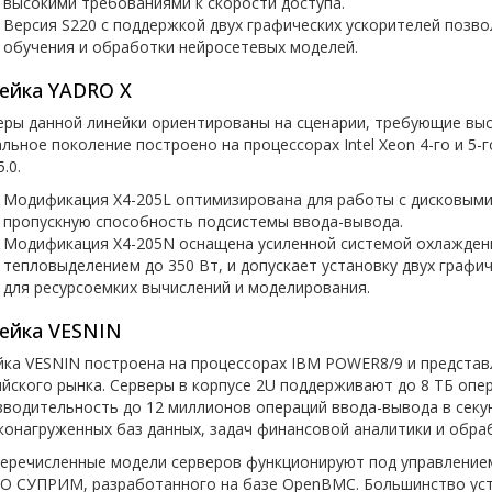
высокими требованиями к скорости доступа.
Версия S220 с поддержкой двух графических ускорителей позво
обучения и обработки нейросетевых моделей.
ейка YADRO X
еры данной линейки ориентированы на сценарии, требующие вы
льное поколение построено на процессорах Intel Xeon 4-го и 5
5.0.
Модификация X4-205L оптимизирована для работы с дисковыми
пропускную способность подсистемы ввода-вывода.
Модификация X4-205N оснащена усиленной системой охлажден
тепловыделением до 350 Вт, и допускает установку двух графи
для ресурсоемких вычислений и моделирования.
ейка VESNIN
йка VESNIN построена на процессорах IBM POWER8/9 и представ
ийского рынка. Серверы в корпусе 2U поддерживают до 8 ТБ оп
зводительность до 12 миллионов операций ввода-вывода в секун
конагруженных баз данных, задач финансовой аналитики и обра
перечисленные модели серверов функционируют под управление
O СУПРИМ, разработанного на базе OpenBMC. Большинство уст