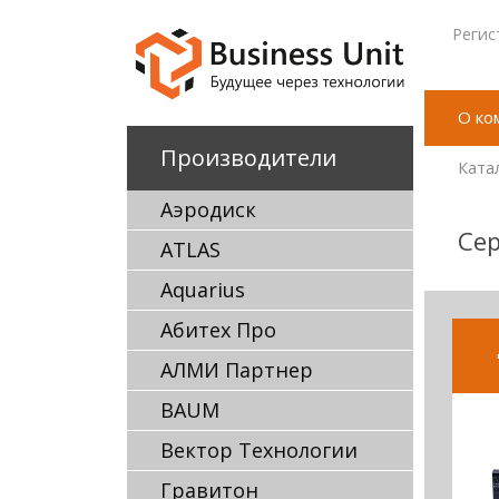
Регис
О ко
Производители
Ката
Аэродиск
Се
ATLAS
Aquarius
Абитех Про
АЛМИ Партнер
BAUM
Вектор Технологии
Гравитон