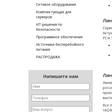
Сетевое оборудование
Комплектующие для
серверов
Лин
ИТ-решения по
Серв
безопасности
Актуа
Программное обеспечение
PCIe 
Источники бесперебойного
питания
РАСПРОДАЖА
Лин
Напишите нам
Лине
росс
прои
высо
Все 
YADR