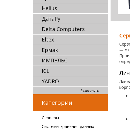
Helius
ДатаРу
Delta Computers
Сер
Eltex
Серв
Ермак
— от
Прои
ИМПУЛЬС
опре
ICL
Лин
YADRO
Лине
корп
Развернуть
Категории
Серверы
Системы хранения данных