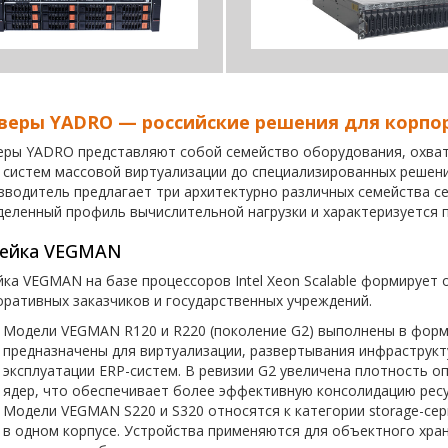
веры YADRO — российские решения для корпо
еры YADRO представляют собой семейство оборудования, охва
 систем массовой виртуализации до специализированных решени
зводитель предлагает три архитектурно различных семейства с
деленный профиль вычислительной нагрузки и характеризуется 
ейка VEGMAN
йка VEGMAN на базе процессоров Intel Xeon Scalable формирует
оративных заказчиков и государственных учреждений.
Модели VEGMAN R120 и R220 (поколение G2) выполнены в форм
предназначены для виртуализации, развертывания инфраструкту
эксплуатации ERP-систем. В ревизии G2 увеличена плотность 
ядер, что обеспечивает более эффективную консолидацию ресу
Модели VEGMAN S220 и S320 относятся к категории storage-се
в одном корпусе. Устройства применяются для объектного хра