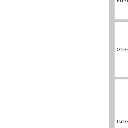
Разм
Отсек
Пита