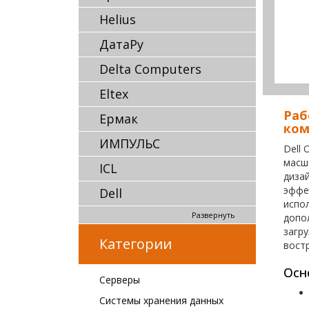
Helius
ДатаРу
Delta Computers
Eltex
Раб
Ермак
ком
ИМПУЛЬС
Dell
масш
ICL
диза
эффе
Dell
испо
Развернуть
допо
загру
Категории
вост
Осн
Серверы
Системы хранения данных