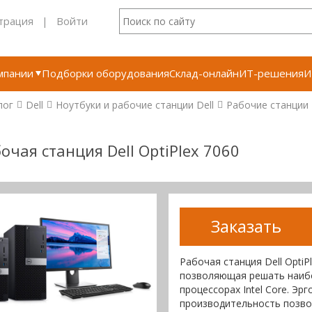
трация
|
Войти
мпании
Подборки оборудования
Склад-онлайн
ИТ-решения
И
лог
Dell
Ноутбуки и рабочие станции Dell
Рабочие станции D
очая станция Dell OptiPlex 7060
Заказать
Рабочая станция Dell Opti
позволяющая решать наибо
процессорах Intel Core. Эр
производительность позво