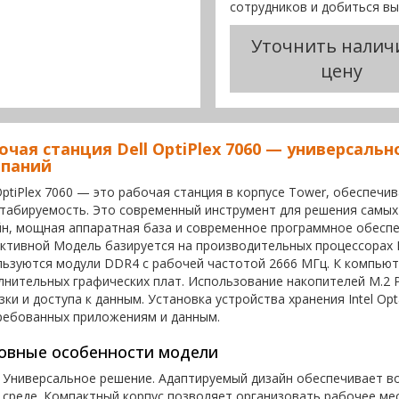
сотрудников и добиться в
Уточнить налич
цену
очая станция Dell OptiPlex 7060 — универсал
паний
 OptiPlex 7060 — это рабочая станция в корпусе Tower, обеспе
табируемость. Это современный инструмент для решения самых
йн, мощная аппаратная база и современное программное обесп
ктивной Модель базируется на производительных процессорах In
льзуются модули DDR4 с рабочей частотой 2666 МГц. К компьют
лнительных графических плат. Использование накопителей M.2 
зки и доступа к данным. Установка устройства хранения Intel O
ребованных приложениям и данным.
овные особенности модели
Универсальное решение. Адаптируемый дизайн обеспечивает в
среде. Компактный корпус позволяет организовать рабочее м