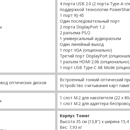
4 порта USB 2.0 (2 порта Type-A сп
поддержкой технологии PowerShar
1 порт RJ-45
Один последовательный порт
ы
2 порта DisplayPort 1.2
2 разъема PS/2
1 универсальный аудиоразъем
Один линейный выход
1 порт VGA (опционально)
Третий порт DisplayPort (опционал
1 разъем HDMI 2.0b (опционально)
1 порт USB Type-C Alt Mode (опци
Встроенный тонкий оптический пр
вод оптических дисков
Устройство считывания карт памя
1 слот M.2 для накопителя (22 x 80
ы
1 слот M.2 для адаптера беспровод
Корпус Tower
Высота 35 см (13,8") х ширина 15,4 с
Вес: 7,93 кг