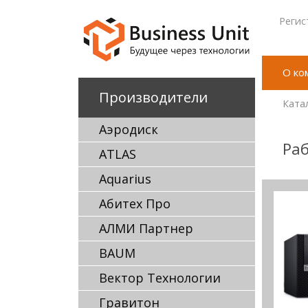
Регис
О ко
Производители
Ката
Аэродиск
Раб
ATLAS
Aquarius
Абитех Про
АЛМИ Партнер
BAUM
Вектор Технологии
Гравитон