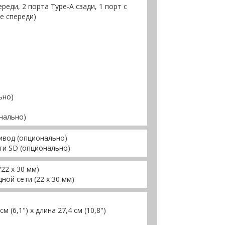
ереди, 2 порта Type-A сзади, 1 порт с
e спереди)
ьно)
онально)
ивод (опционально)
ти SD (опционально)
/22 x 30 мм)
ной сети (22 x 30 мм)
м (6,1") х длина 27,4 см (10,8")