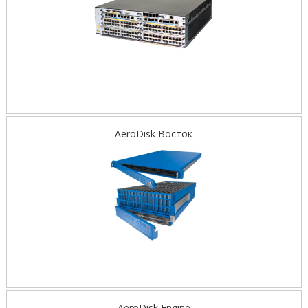
AeroDisk Восток
AeroDisk Engine