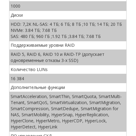
1000
Диски
HDD: 7,2K NL-SAS: 4 ТБ; 6 ТБ; 8 ТБ ;10 ТБ; 14 ТБ; 20 ТБ
NVMe: 3.84 ТБ; 7.68 ТБ
SAS: 480 ГБ; 960 ГБ ;1.92 ТБ ;3.84 ТБ; 7.68 ТБ
Поддерживаемые уровни RAID
RAID 5, RAID 6, RAID 10 и RAID-TP (допускает
одновременные отказы 3-х SSD)
Количество LUNs
16 384
Дополнительные функции
SmartAcceleration, SmartThin, SmartQuota, SmartMulti-
Tenant, SmartQoS, SmartVirtualization, SmartMigration,
SmartCompression, SmartDedupe, SmartMigration for
NAS, SmartMobility, HyperSnap, HyperReplication,
HyperClone, HyperMetro, HyperCDP, HyperLock,
HyperDetect, HyperLink
ПО управления СХД