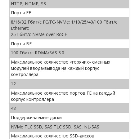
HTTP, NDMP, S3
Порты FE
8/16/32 Гбит/c FC/FC-NVMe; 1/10/25/40/100 Гбит/c
Ethernet;
25 Гбит/c NVMe over RoCE
Порты BE:
100 Гбит/c RDMA/SAS 3.0
Максимальное количество «горячих» сменных
модулей ввода/вывода на каждый корпус
контроллера
12
Максимальное количество портов FE на каждый
корпус контроллера
48
Поддерживаемые диски
NVMe TLC SSD, SAS TLC SSD, SAS, NL-SAS
Максимальное количество SSD-дисков