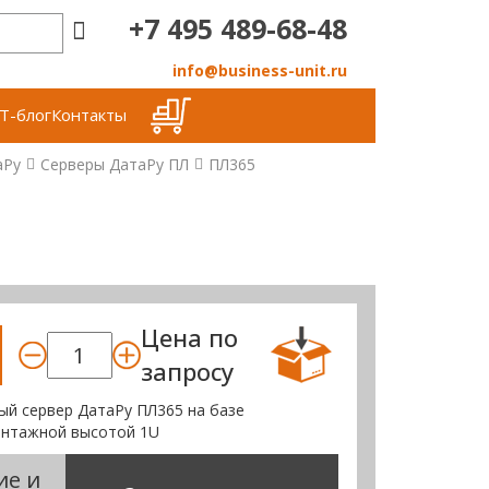
+7 495 489-68-48
info@business-unit.ru
Т-блог
Контакты
аРу
Серверы ДатаРу ПЛ
ПЛ365
Цена по
запросу
ый сервер ДатаРу ПЛ365 на базе
онтажной высотой 1U
ие и