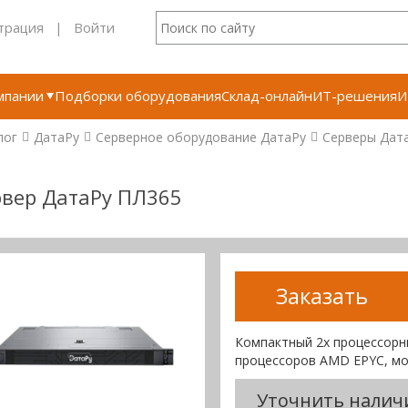
трация
|
Войти
мпании
Подборки оборудования
Склад-онлайн
ИТ-решения
И
лог
ДатаРу
Серверное оборудование ДатаРу
Серверы Дат
рвер ДатаРу ПЛ365
Заказать
Компактный 2х процессорн
процессоров AMD EPYC, м
Уточнить налич