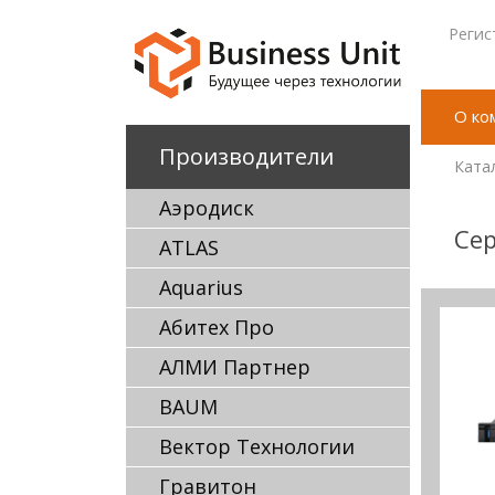
Регис
О ко
Производители
Ката
Аэродиск
Се
ATLAS
Aquarius
Абитех Про
АЛМИ Партнер
BAUM
Вектор Технологии
Гравитон