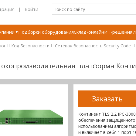
трация
|
Войти
мпании
Подборки оборудования
Склад-онлайн
ИТ-решения
И
лог
Код Безопасности
Сетевая безопасность Security Code
окопроизводительная платформа Контин
Заказать
Континент TLS 2.2 IPC-300
обеспечения защищенного 
использованием алгоритмо
и включает в себя 1 порт 1