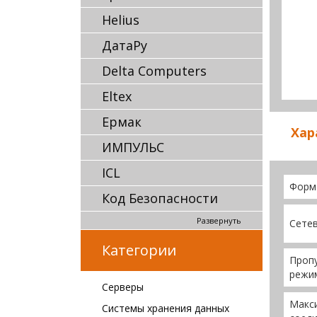
Helius
ДатаРу
Delta Computers
Eltex
Ермак
Хар
ИМПУЛЬС
ICL
Форм
Код Безопасности
Развернуть
Сете
Категории
Пропу
режи
Серверы
Макс
Системы хранения данных