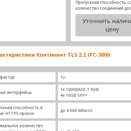
Пропускная способность со
количество соединений дос
Уточнить налич
цену
актеристики Континент TLS 2.2 IPC-3000
фактор
1U
1х 1000BASE-T RJ45
вые интерфейсы
4x 10GB SFP+
скная способность в
до 4 000 Мбит/с
ме HTTPS-прокси
имальное количество