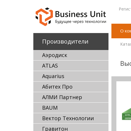
Регис
О ко
Производители
Ката
Аэродиск
Выс
ATLAS
Aquarius
Абитех Про
АЛМИ Партнер
BAUM
Вектор Технологии
Гравитон