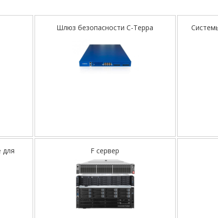
Шлюз безопасности С-Терра
Системы
 для
F сервер