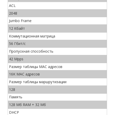
ACL
2048
Jumbo Frame
12 Кбайт
Коммутационная матрица
56 Гбит/с
Пропускная способность
42 Mpps
Размер таблицы MAC адресов
16K MAC адресов
Размер таблицы маршрутизации
128
Память
128 Мб RAM + 32 Мб
DHCP