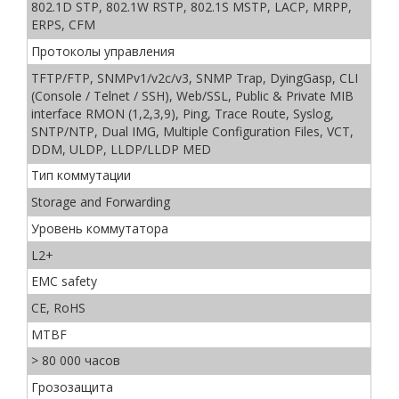
802.1D STP, 802.1W RSTP, 802.1S MSTP, LACP, MRPP,
ERPS, CFM
Протоколы управления
TFTP/FTP, SNMPv1/v2c/v3, SNMP Trap, DyingGasp, CLI
(Console / Telnet / SSH), Web/SSL, Public & Private MIB
interface RMON (1,2,3,9), Ping, Trace Route, Syslog,
SNTP/NTP, Dual IMG, Multiple Configuration Files, VCT,
DDM, ULDP, LLDP/LLDP MED
Тип коммутации
Storage and Forwarding
Уровень коммутатора
L2+
EMC safety
CE, RoHS
MTBF
> 80 000 часов
Грозозащита