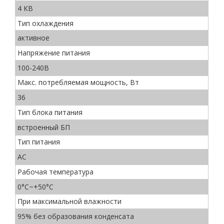
4 КВ
Тип охлаждения
активное
Напряжение питания
100-240В
Макс. потребляемая мощность, Вт
36
Тип блока питания
встроенный БП
Тип питания
AC
Рабочая температура
0°C~+50°C
При максимальной влажности
95% без образования конденсата