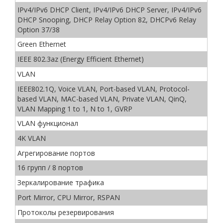
IPv4/IPv6 DHCP Client, IPv4/IPv6 DHCP Server, IPv4/IPv6
DHCP Snooping, DHCP Relay Option 82, DHCPv6 Relay
Option 37/38
Green Ethernet
IEEE 802.3az (Energy Efficient Ethernet)
VLAN
IEEE802.1Q, Voice VLAN, Port-based VLAN, Protocol-
based VLAN, MAC-based VLAN, Private VLAN, QinQ,
VLAN Mapping 1 to 1, N to 1, GVRP
VLAN функционал
4K VLAN
Агрегирование портов
16 групп / 8 портов
Зеркалирование трафика
Port Mirror, CPU Mirror, RSPAN
Протоколы резервирования