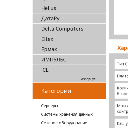
Helius
ДатаРу
Delta Computers
Eltex
Хар
Ермак
ИМПУЛЬС
Тип 
ICL
Плат
Развернуть
Колич
Категории
базо
Серверы
Макс
конт
Системы хранения данных
Сетевое оборудование
Кэш у