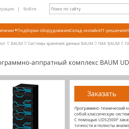
трация
|
Войти
мпании
Подборки оборудования
Склад-онлайн
ИТ-решения
И
лог
BAUM
Системы хранения данных BAUM
ПАК BAUM
П
ограммно-аппратный комплекс BAUM UD
Заказать
Программно-технический 
собой классическую систем
С помощью UDS2500F заказ
точности и полноты анализ