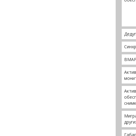
Деду
Синхр
BMA
Акти
мони
Акти
обесп
снимк
Мигра
други
Габар