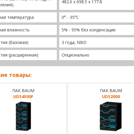
482.6 x 698.5 x 177.8
ления)
чая температура
0° - 35°C
чая влажность
5% - 95% без конденсации
тия (базовая)
3 года, NBD
тия (расширенная)
Опционально
ие товары:
ПАК BAUM
ПАК BAUM
UDS4500F
UDS2000