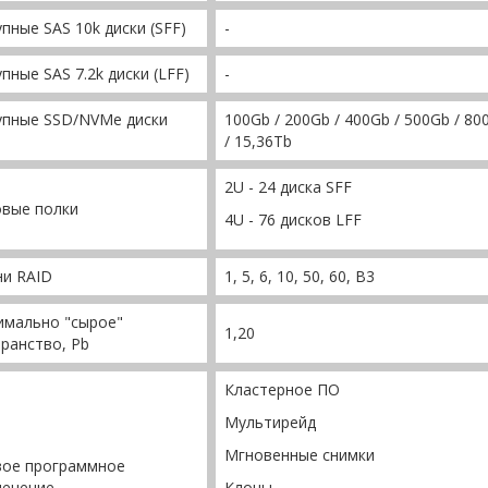
пные SAS 10k диски (SFF)
-
пные SAS 7.2k диски (LFF)
-
упные SSD/NVMe диски
100Gb / 200Gb / 400Gb / 500Gb / 800G
/ 15,36Tb
2U - 24 диска SFF
овые полки
4U - 76 дисков LFF
ни RAID
1, 5, 6, 10, 50, 60, B3
имально "сырое"
1,20
ранство, Pb
Кластерное ПО
Мультирейд
Мгновенные снимки
вое программное
печение
Клоны