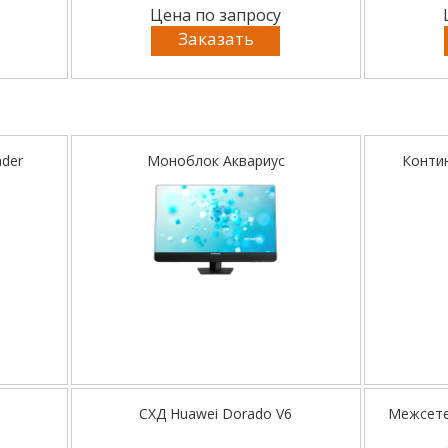
Цена по запросу
Заказать
ader
Моноблок Аквариус
Конти
СХД Huawei Dorado V6
Межсете