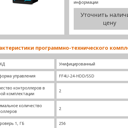
информации
Уточнить налич
цену
актеристики программно-технического компл
СХД
Унифицированный
форма управления
FF4U-24-HDD/SSD
ество контроллеров в
2
вой комплектации
имальное количество
2
роллеров
роверь 1, ГБ
256