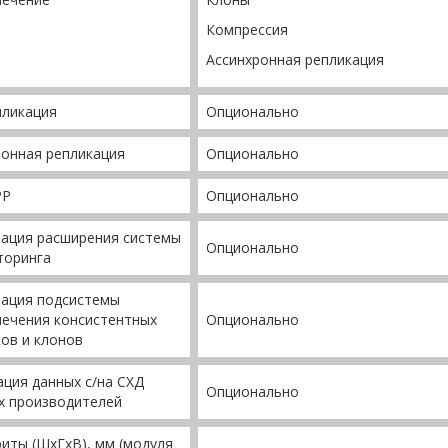
Компрессия
Ассинхронная репликация
пликация
Опционально
онная репликация
Опционально
PP
Опционально
вация расширения системы
Опционально
торинга
вация подсистемы
ечения консистентных
Опционально
ов и клонов
ция данных с/на СХД
Опционально
х производителей
иты (ШхГхВ), мм (модуля