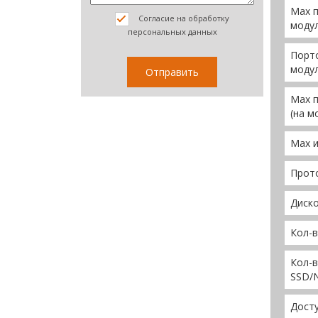
Max п
Согласие на обработку
модул
персональных данных
Порто
модул
Max п
(на м
Max 
Прот
Диско
Кол-
Кол-
SSD/
Досту