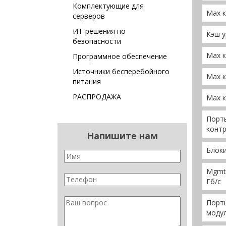
Комплектующие для
Max к
серверов
ИТ-решения по
Кэш у
безопасности
Max к
Программное обеспечение
Источники бесперебойного
Max к
питания
РАСПРОДАЖА
Max к
Порты
контр
Напишите нам
Блоки
Mgmt 
Гб/c
Порты
модул