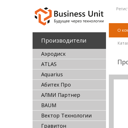
Регис
О ко
Производители
Ката
Аэродиск
Пр
ATLAS
Aquarius
Абитех Про
АЛМИ Партнер
BAUM
Вектор Технологии
Гравитон