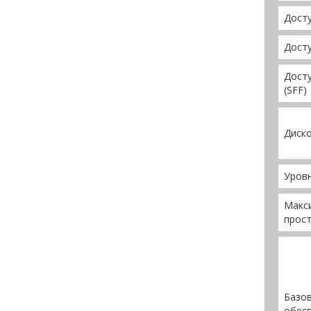
Досту
Досту
Дост
(SFF)
Диск
Уров
Макс
прост
Базо
обес