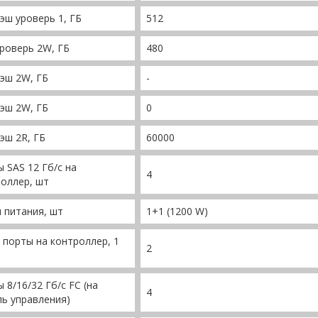
эш уроверь 1, ГБ
512
роверь 2W, ГБ
480
эш 2W, ГБ
-
эш 2W, ГБ
0
эш 2R, ГБ
60000
 SAS 12 Гб/c на
4
оллер, шт
 питания, шт
1+1 (1200 W)
порты на контроллер, 1
2
 8/16/32 Гб/c FС (на
4
ь управления)