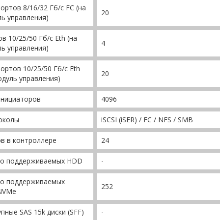
ортов 8/16/32 Гб/c FС (на
20
ь управления)
в 10/25/50 Гб/с Eth (на
4
ь управления)
ортов 10/25/50 Гб/с Eth
20
одуль управления)
инициаторов
4096
околы
iSCSI (iSER) / FC / NFS / SMB
в в контроллере
24
во поддерживаемых HDD
-
во поддерживаемых
252
NVMe
пные SAS 15k диски (SFF)
-