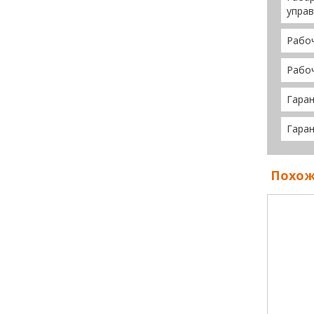
управ
Рабо
Рабо
Гаран
Гаран
Похож