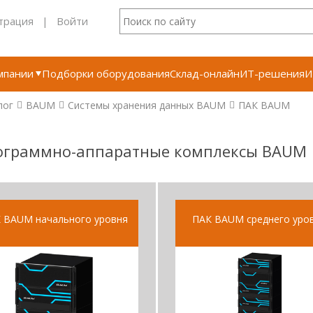
трация
|
Войти
мпании
Подборки оборудования
Склад-онлайн
ИТ-решения
И
лог
BAUM
Системы хранения данных BAUM
ПАК BAUM
ограммно-аппаратные комплексы BAUM
 BAUM начального уровня
ПАК BAUM среднего уро