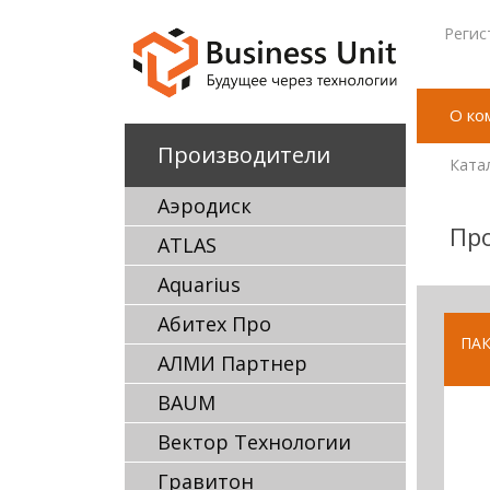
Регис
О ко
Производители
Ката
Аэродиск
Пр
ATLAS
Aquarius
Абитех Про
ПАК
АЛМИ Партнер
BAUM
Вектор Технологии
Гравитон