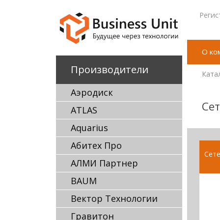
Регис
О ко
Производители
Ката
Аэродиск
Сет
ATLAS
Aquarius
Абитех Про
Сет
АЛМИ Партнер
BAUM
Вектор Технологии
Гравитон