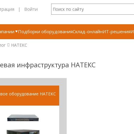
трация
|
Войти
мпании
Подборки оборудования
Склад-онлайн
ИТ-решения
И
лог
НАТЕКС
евая инфраструктура НАТЕКС
евое оборудование НАТЕКС