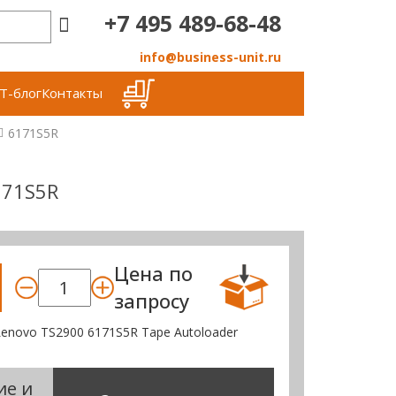
+7 495 489-68-48
info@business-unit.ru
Т-блог
Контакты
6171S5R
171S5R
Цена по
запросу
enovo TS2900 6171S5R Tape Autoloader
ие и