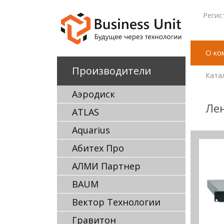
Регис
О ко
Производители
Ката
Аэродиск
Лен
ATLAS
Aquarius
Абитех Про
АЛМИ Партнер
BAUM
Вектор Технологии
Гравитон