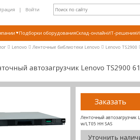
трация
|
Войти
мпании
Подборки оборудования
Склад-онлайн
ИТ-решения
И
лог
Lenovo
Ленточные библиотеки Lenovo
Lenovo TS2900
точный автозагрузчик Lenovo TS2900 6
Заказать
Ленточный автозагрузчик L
w/LT05 HH SAS
Уточнить налич