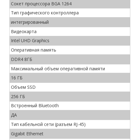
Сокет процессора BGA 1264
Тип графического контроллера
интегрированный
Видеокарта
Intel UHD Graphics
Оперативная память
DDR4 8ГБ
Максимальный объем оперативной памяти
16 ГБ
Объем SSD
256 ГБ
Встроенный Bluetooth
ДА
Тип кабельной сети (разъем RJ-45)
Gigabit Ethernet