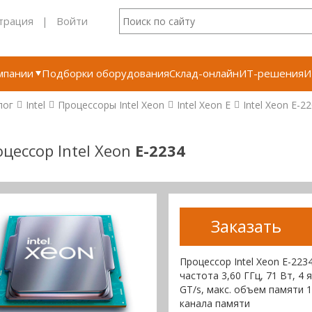
трация
|
Войти
мпании
Подборки оборудования
Склад-онлайн
ИТ-решения
И
лог
Intel
Процессоры Intel Xeon
Intel Xeon E
Intel Xeon E-2
цессор Intel Xeon
E-2234
Заказать
Процессор Intel Xeon E-223
частота 3,60 ГГц, 71 Вт, 4
GT/s, макс. объем памяти 
канала памяти