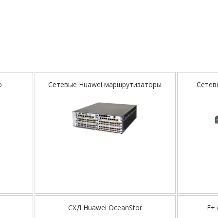
о
Сетевые Huawei маршрутизаторы
Сетев
СХД Huawei OceanStor
F+