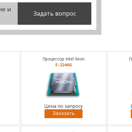
ие и
Задать вопрос
Процессор Intel Xeon
П
E-2246G
Цена по запросу
Заказать