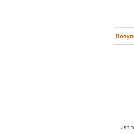
Попул
ИБП С