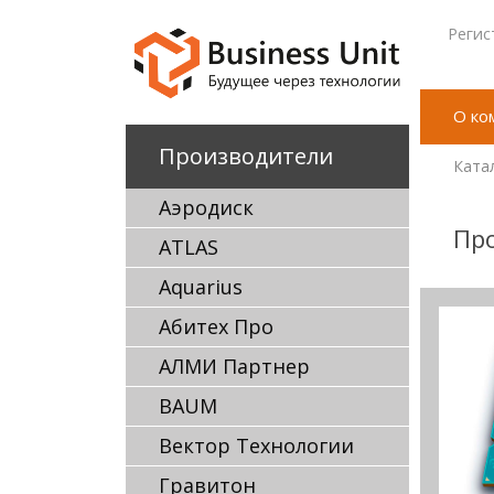
Регис
О ко
Производители
Ката
Аэродиск
Про
ATLAS
Aquarius
Абитех Про
АЛМИ Партнер
BAUM
Вектор Технологии
Гравитон