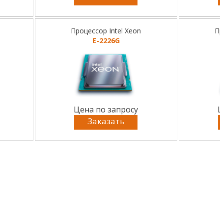
Процессор Intel Xeon
П
E-2226G
Цена по запросу
Заказать