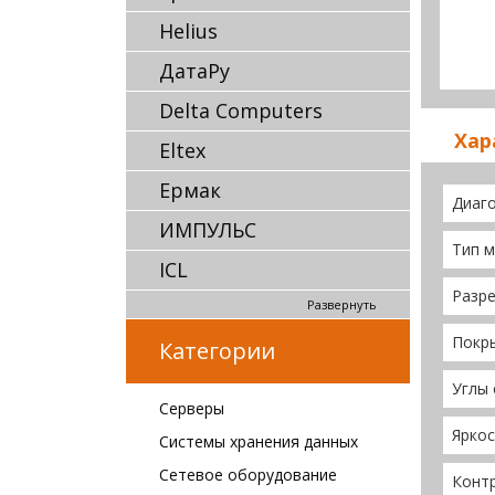
Helius
ДатаРу
Delta Computers
Хар
Eltex
Ермак
Диаго
ИМПУЛЬС
Тип 
ICL
Разр
Развернуть
Покр
Категории
Углы
Серверы
Ярко
Системы хранения данных
Сетевое оборудование
Конт