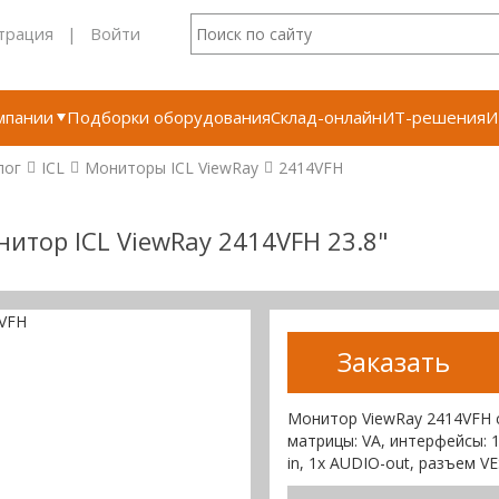
трация
|
Войти
мпании
Подборки оборудования
Склад-онлайн
ИТ-решения
И
лог
ICL
Мониторы ICL ViewRay
2414VFH
итор ICL ViewRay 2414VFH 23.8"
Заказать
Монитор ViewRay 2414VFH с
матрицы: VA, интерфейсы: 1x
in, 1x AUDIO-out, разъем 