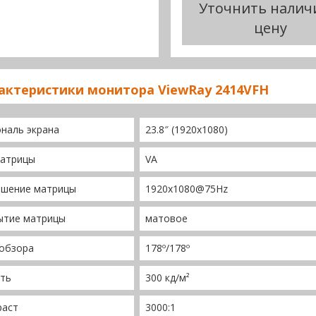
Уточнить налич
цену
актеристики монитора ViewRay 2414VFH
наль экрана
23.8″ (1920х1080)
матрицы
VA
ешение матрицы
1920х1080@75Hz
ытие матрицы
матовое
 обзора
178º/178º
сть
300 кд/м²
раст
3000:1