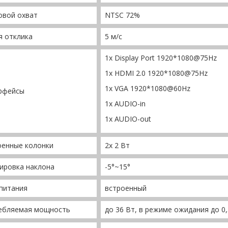
овой охват
NTSC 72%
я отклика
5 м/с
1x Display Port 1920*1080@75Hz
1x HDMI 2.0 1920*1080@75Hz
1x VGA 1920*1080@60Hz
рфейсы
1x AUDIO-in
1x AUDIO-out
оенные колонки
2х 2 Вт
ировка наклона
-5°~15°
питания
встроенный
ебляемая мощность
до 36 Вт, в режиме ожидания до 0,