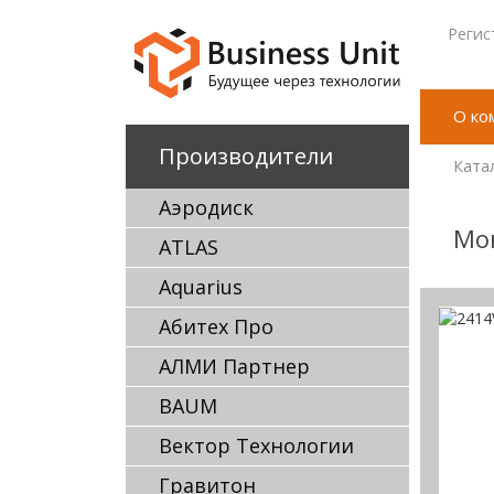
Регис
О ко
Производители
Ката
Аэродиск
Мон
ATLAS
Aquarius
Абитех Про
АЛМИ Партнер
BAUM
Вектор Технологии
Гравитон