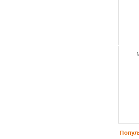
М
Попул