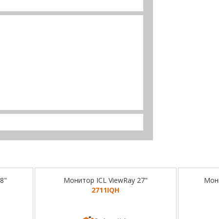
8"
Монитор ICL ViewRay 27"
Мони
2711IQH