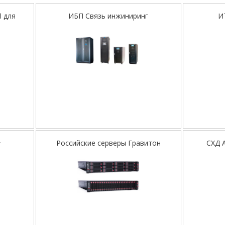
 для
ИБП Связь инжиниринг
И
+
Российские серверы Гравитон
СХД A