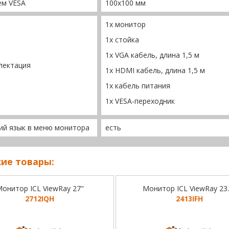
ем VESA
100x100 мм
1x монитор
1x стойка
1x VGA кабель, длина 1,5 м
лектация
1x HDMI кабель, длина 1,5 м
1x кабель питания
1x VESA-переходник
ий язык в меню монитора
есть
ие товары:
онитор ICL ViewRay 27"
Монитор ICL ViewRay 23.
2712IQH
2413IFH