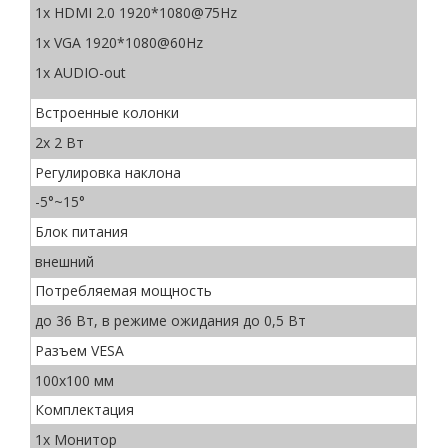
1x HDMI 2.0 1920*1080@75Hz
1x VGA 1920*1080@60Hz
1x AUDIO-out
Встроенные колонки
2х 2 Вт
Регулировка наклона
-5°~15°
Блок питания
внешний
Потребляемая мощность
до 36 Вт, в режиме ожидания до 0,5 Вт
Разъем VESA
100x100 мм
Комплектация
1x Монитор