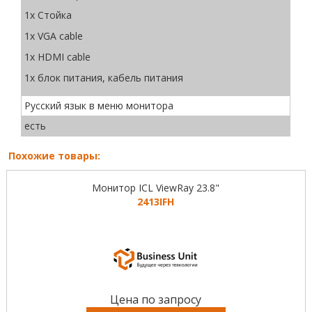
1х Стойка
1х VGA cable
1x HDMI cable
1x блок питания, кабель питания
Русский язык в меню монитора
есть
Похожие товары:
Монитор ICL ViewRay 23.8"
2413IFH
Цена по запросу