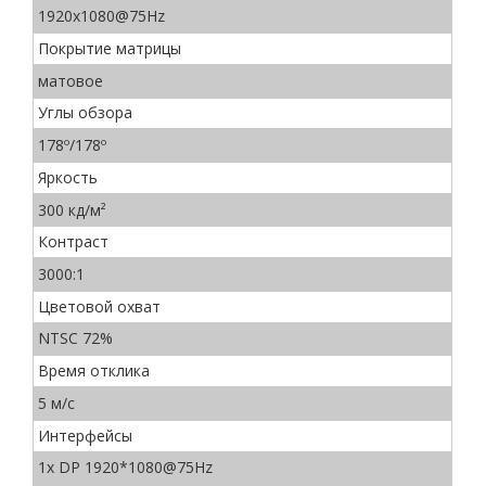
1920х1080@75Hz
Покрытие матрицы
матовое
Углы обзора
178º/178º
Яркость
300 кд/м²
Контраст
3000:1
Цветовой охват
NTSC 72%
Время отклика
5 м/с
Интерфейсы
1x DP 1920*1080@75Hz