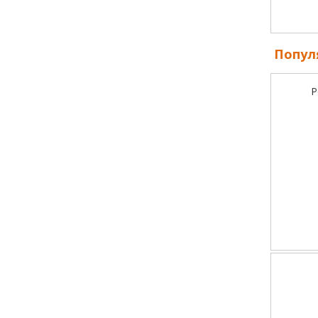
Попул
Р