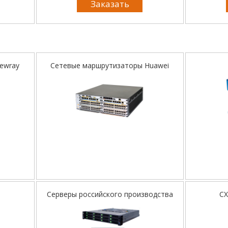
Заказать
iewray
Сетевые маршрутизаторы Huawei
Серверы российского производства
СХ