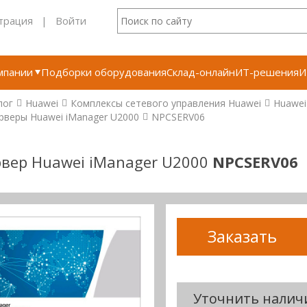
трация
|
Войти
мпании
Подборки оборудования
Склад-онлайн
ИТ-решения
И
лог
Huawei
Комплексы сетевого управления Huawei
Huawei
рверы Huawei iManager U2000
NPCSERV06
вер Huawei iManager U2000
NPCSERV06
Заказать
Уточнить налич