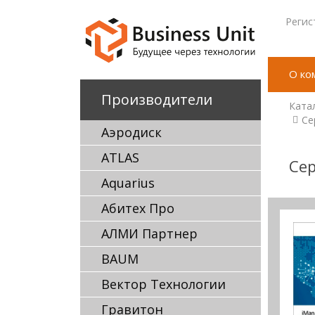
Регис
О ко
Производители
Ката
Се
Аэродиск
ATLAS
Сер
Aquarius
Абитех Про
АЛМИ Партнер
BAUM
Вектор Технологии
Гравитон