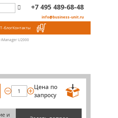
+7 495 489-68-48
info@business-unit.ru
Т-блог
Контакты
 iManager U2000
Цена по
запросу
ие и