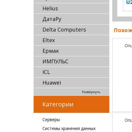
Helius
ДатаРу
Delta Computers
Похож
Eltex
Опц
Ермак
ИМПУЛЬС
ICL
Huawei
Развернуть
Категории
Серверы
Опц
Системы хранения данных