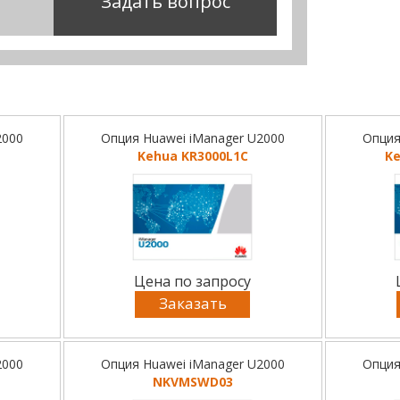
Задать вопрос
2000
Опция Huawei iManager U2000
Опция
Kehua KR3000L1C
K
Цена по запросу
Заказать
2000
Опция Huawei iManager U2000
Опция
NKVMSWD03