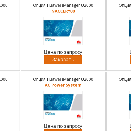
2000
Опция Huawei iManager U2000
Опция
NACCERY00
Цена по запросу
Заказать
2000
Опция Huawei iManager U2000
Опция
AC Power System
Цена по запросу