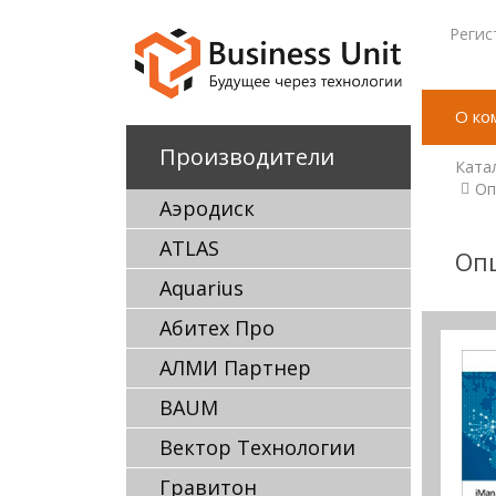
Регис
О ко
Производители
Ката
Оп
Аэродиск
ATLAS
Оп
Aquarius
Абитех Про
АЛМИ Партнер
BAUM
Вектор Технологии
Гравитон