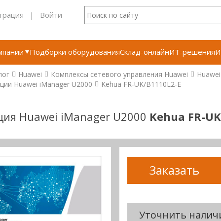
трация
|
Войти
мпании
Подборки оборудования
Склад-онлайн
ИТ-решения
И
лог
Huawei
Комплексы сетевого управления Huawei
Huawei
ции Huawei iManager U2000
Kehua FR-UK/B1110L2-E
ция Huawei iManager U2000
Kehua FR-UK
Заказать
Уточнить налич