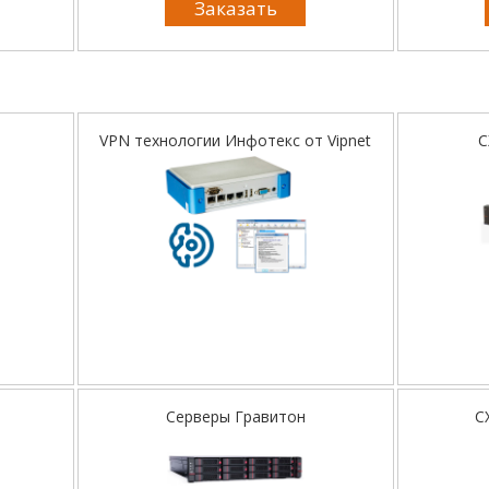
Заказать
VPN технологии Инфотекс от Vipnet
С
Серверы Гравитон
С