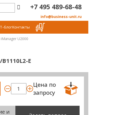
+7 495 489-68-48
info@business-unit.ru
Т-блог
Контакты
 iManager U2000
/B1110L2-E
Цена по
запросу
ие и