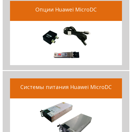
Опции Huawei MicroDC
Системы питания Huawei MicroDC